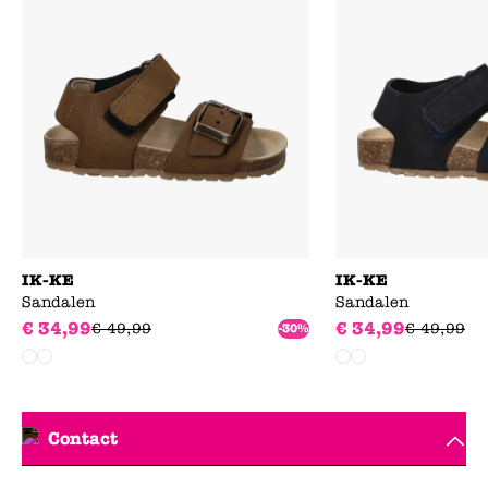
IK-KE
IK-KE
Sandalen
Sandalen
€
34
,
99
€
34
,
99
€
49
,
99
€
49
,
99
-30%
Contact