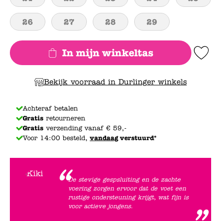
26
27
28
29
In mijn winkeltas
Add to Wishlis
Bekijk voorraad in Durlinger winkels
Achteraf betalen
Gratis
retourneren
Gratis
verzending vanaf € 59,-
Voor 14:00 besteld,
vandaag
verstuurd*
De stevige gespsluiting en de zachte
voering zorgen ervoor dat de voet een
rustige ondersteuning krijgt, wat fijn is
voor actieve jongens.