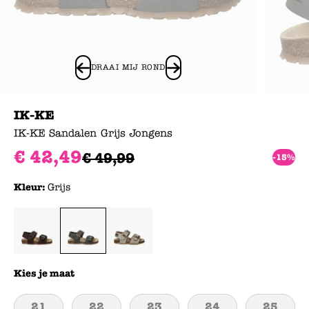
DRAAI MIJ ROND
IK-KE
IK-KE Sandalen Grijs Jongens
€
42
,
49
€
49
,
99
-15%
Kleur:
Grijs
Kies je maat
21
22
23
24
25