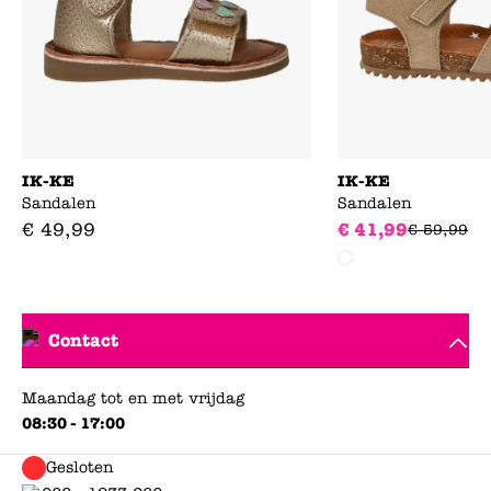
IK-KE
IK-KE
Sandalen
Sandalen
€
49
,
99
€
41
,
99
€
59
,
99
Contact
Maandag tot en met vrijdag
08:30 - 17:00
Gesloten