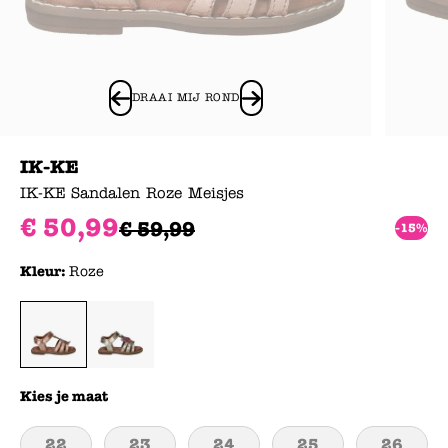
DRAAI MIJ ROND
IK-KE
IK-KE Sandalen Roze Meisjes
€
50
,
99
€
59
,
99
-15%
Kleur:
Roze
Kies je maat
22
23
24
25
26