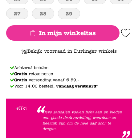
27
28
29
In mijn winkeltas
Add to Wishlis
Bekijk voorraad in Durlinger winkels
Achteraf betalen
Gratis
retourneren
Gratis
verzending vanaf € 59,-
Voor 14:00 besteld,
vandaag
verstuurd*
Deze sandalen voelen licht aan en bieden
een goede drukverdeling, waardoor ze
heerlijk zijn om de hele dag door te
dragen.