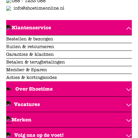
088 - 1233 088
info@shoetimeonline.nl
Klantenservice
Bestellen & bezorgen
Ruilen & retourneren
Garanties & klachten
Betalen & terugbetalingen
Member & Sparen
Acties & kortingscodes
Over Shoetime
Vacatures
Merken
Volg ons op de voet!