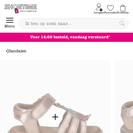
Skip to content
Inloggen
Favorieten
Winkeltas
0
Menu
Achteraf betalen
Sandalen