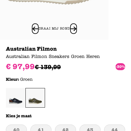
DRAAI MIJ ROND
Australian Filmon
Australian Filmon Sneakers Groen Heren
€
97
,
99
€
139
,
99
-30%
Kleur:
Groen
Kies je maat
40
41
42
43
44