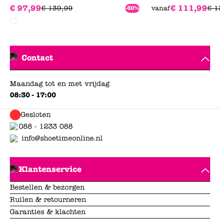
€
97
,
99
€
111
,
99
€
139
,
99
vanaf
€
1
-30%
Contact
Maandag tot en met vrijdag
08:30 - 17:00
Gesloten
088 - 1233 088
info@shoetimeonline.nl
Klantenservice
Bestellen & bezorgen
Ruilen & retourneren
Garanties & klachten