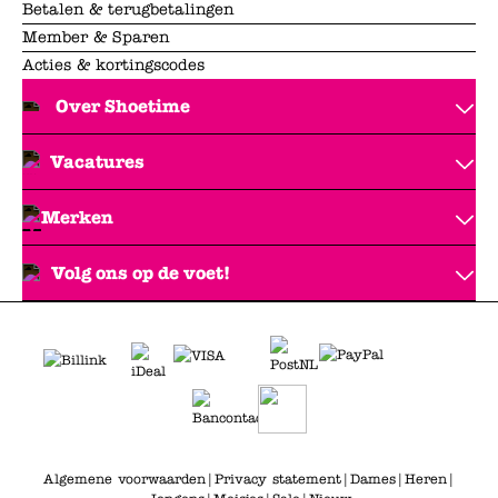
Betalen & terugbetalingen
Member & Sparen
Acties & kortingscodes
Over Shoetime
Vacatures
Merken
Volg ons op de voet!
Algemene voorwaarden
|
Privacy statement
|
Dames
|
Heren
|