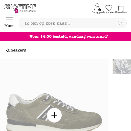
Skip to content
Inloggen
Favorieten
Winkeltas
0
Menu
Achteraf betalen
Sneakers