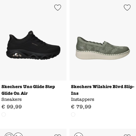
Add to Wishlist
Add to Wishl
Skechers Uno Glide Step
Skechers Wilshire Blvd Slip-
Glide On Air
Ins
Sneakers
Instappers
€
99
,
99
€
79
,
99