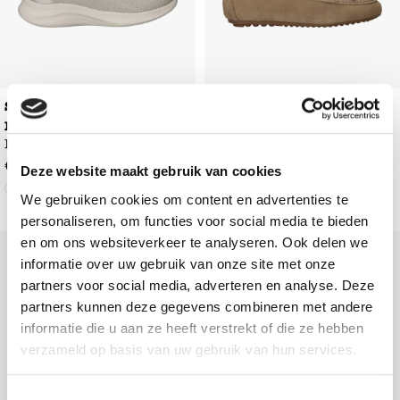
Skechers Ultra Flex 4.0 Slip-
PS Poelman
Instappers
Ins
Instappers
€
69
,
99
€
99
,
99
Deze website maakt gebruik van cookies
We gebruiken cookies om content en advertenties te
personaliseren, om functies voor social media te bieden
en om ons websiteverkeer te analyseren. Ook delen we
Add to Wishlist
Add to Wishl
informatie over uw gebruik van onze site met onze
partners voor social media, adverteren en analyse. Deze
partners kunnen deze gegevens combineren met andere
informatie die u aan ze heeft verstrekt of die ze hebben
verzameld op basis van uw gebruik van hun services.
Toestemmingsselectie