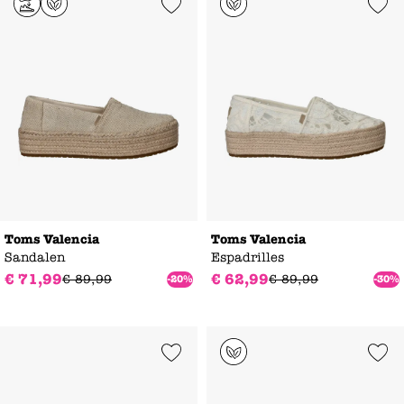
Add to Wishlist
Add to Wishl
Toms Valencia
Toms Valencia
Sandalen
Espadrilles
€
71
,
99
€
62
,
99
€
89
,
99
€
89
,
99
-20%
-30%
Add to Wishlist
Add to Wishl