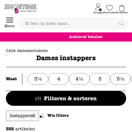
Skip to content
Inloggen
Favorieten
Winkeltas
0
Menu
Achteraf betalen
Alle damesschoenen
Dames instappers
3½
4
4½
5
5½
Maat
Filteren & sorteren
Instappers
Wis filters
352
artikelen