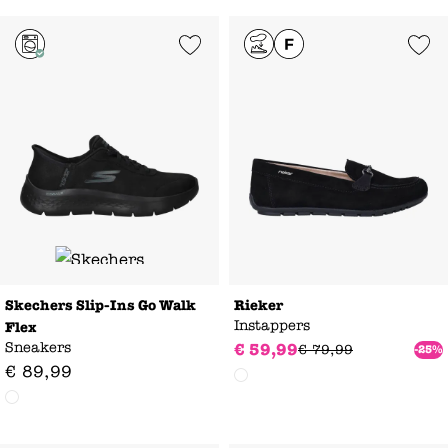
Add to Wishlist
Add to Wishl
Skechers Slip-Ins Go Walk
Rieker
Instappers
Flex
Sneakers
€
59
,
99
€
79
,
99
-25%
€
89
,
99