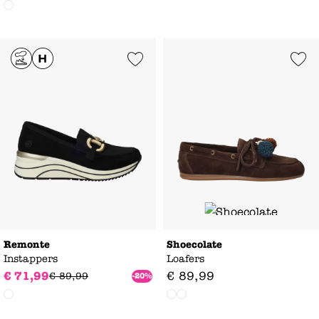
Add to Wishlist
Add to Wishl
Remonte
Shoecolate
Instappers
Loafers
€
71
,
99
€
89
,
99
€
89
,
99
-20%