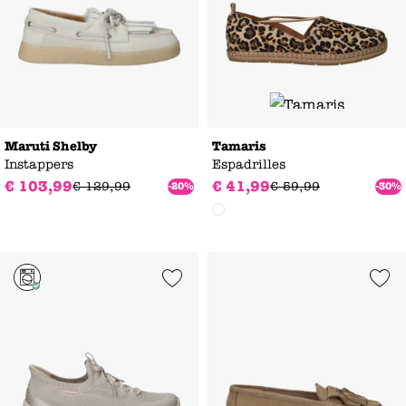
Maruti Shelby
Tamaris
Instappers
Espadrilles
€
103
,
99
€
41
,
99
€
129
,
99
€
59
,
99
-20%
-30%
Add to Wishlist
Add to Wishl