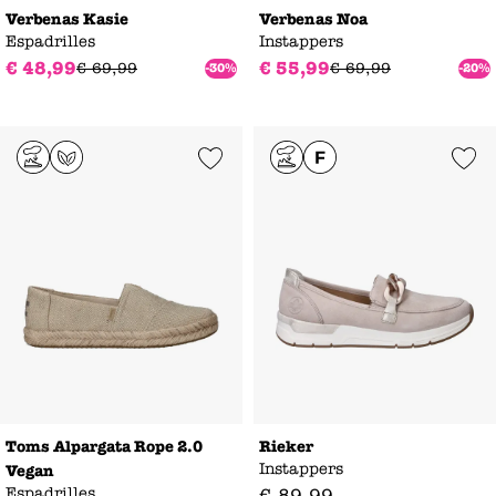
Verbenas Kasie
Verbenas Noa
Espadrilles
Instappers
€
48
,
99
€
55
,
99
€
69
,
99
€
69
,
99
-30%
-20%
Add to Wishlist
Add to Wishl
Toms Alpargata Rope 2.0
Rieker
Instappers
Vegan
Espadrilles
€
89
,
99