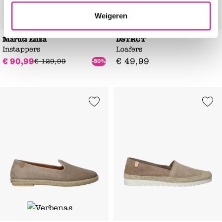
Weigeren
Maruti Eliza
DSTRCT
Instappers
Loafers
€
90
,
99
€
49
,
99
€
129
,
99
-30%
Add to Wishlist
Add to Wishl