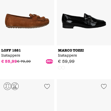
LOFF 1881
MARCO TOZZI
Instappers
Instappers
€
55
,
99
€
59
,
99
€
79
,
99
-30%
Add to Wishlist
Add to Wishl