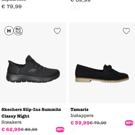
€
79
,
99
Add to Wishlist
Add to Wishl
Skechers Slip-Ins Summits
Tamaris
Instappers
Classy Night
Sneakers
€
59
,
99
€
79
,
99
-25%
€
62
,
99
€
89
,
99
-30%