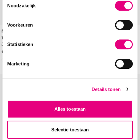
Noodzakelijk
Voorkeuren
Skechers Arch Fit Arcade
Shoecolate
Instappers
Meet Ya There
Sneakers
Statistieken
€
79
,
99
€
79
,
99
Marketing
Add to Wishlist
Add to Wishl
Details tonen
Alles toestaan
Selectie toestaan