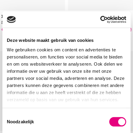
Hartjes
DSTRCT
Sandalen
Sandalen
€
118
,
99
€
37
,
49
€
169
,
99
€
49
,
99
-30%
-25%
Deze website maakt gebruik van cookies
We gebruiken cookies om content en advertenties te
personaliseren, om functies voor social media te bieden
Add to Wishlist
Add to Wishl
en om ons websiteverkeer te analyseren. Ook delen we
informatie over uw gebruik van onze site met onze
partners voor social media, adverteren en analyse. Deze
partners kunnen deze gegevens combineren met andere
informatie die u aan ze heeft verstrekt of die ze hebben
verzameld op basis van uw gebruik van hun services.
Toestemmingsselectie
Noodzakelijk