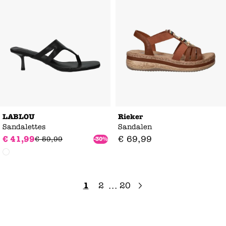
LABLOU
Rieker
Sandalettes
Sandalen
€
41
,
99
€
69
,
99
€
59
,
99
-30%
1
2
20
...