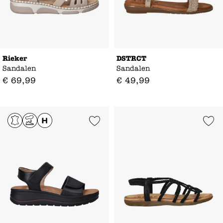
Rieker
DSTRCT
Sandalen
Sandalen
€
69
,
99
€
49
,
99
Add to Wishlist
Add to Wishl