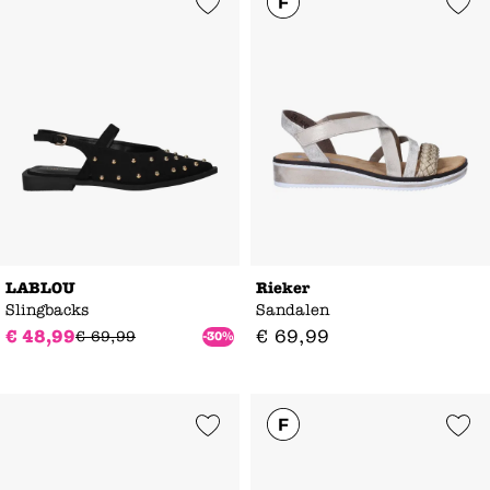
Add to Wishlist
Add to Wishl
LABLOU
Rieker
Slingbacks
Sandalen
€
48
,
99
€
69
,
99
€
69
,
99
-30%
Add to Wishlist
Add to Wishl