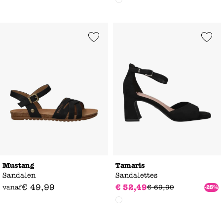
Add to Wishlist
Add to Wishl
Mustang
Tamaris
Sandalen
Sandalettes
€
49
,
99
€
52
,
49
vanaf
€
69
,
99
-25%