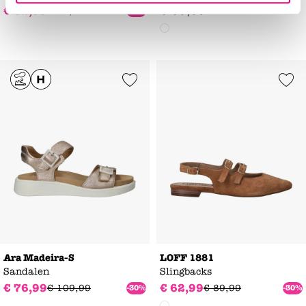
€
62
,
99
€
59
,
99
€
89
,
99
-30%
Add to Wishlist
Add to Wishl
Ara Madeira-S
LOFF 1881
Sandalen
Slingbacks
€
76
,
99
€
62
,
99
€
109
,
99
€
89
,
99
-30%
-30%