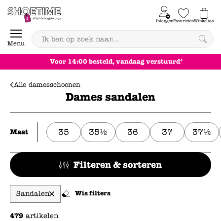
Skip to content
Inloggen
Favorieten
Winkeltas
0
Menu
Achteraf betalen
Alle damesschoenen
Dames sandalen
35
35½
36
37
37½
Maat
Filteren & sorteren
Sandalen
Wis filters
479
artikelen