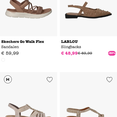
Skechers Go Walk Flex
LABLOU
Sandalen
Slingbacks
€
59
,
99
€
48
,
99
€
69
,
99
-30%
Add to Wishlist
Add to Wishl