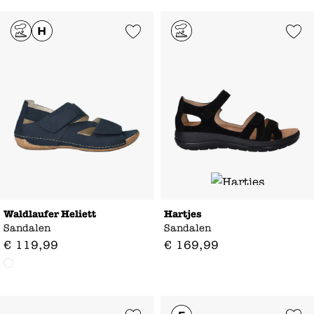
Add to Wishlist
Add to Wishl
Waldlaufer Heliett
Hartjes
Sandalen
Sandalen
€
119
,
99
€
169
,
99