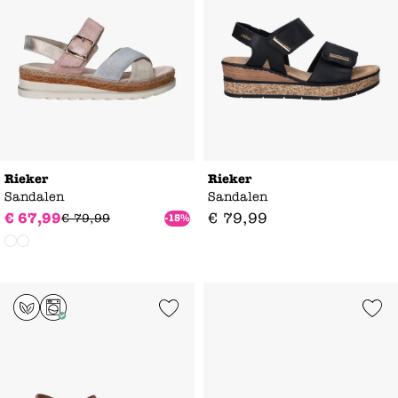
Rieker
Rieker
Sandalen
Sandalen
€
67
,
99
€
79
,
99
€
79
,
99
-15%
Add to Wishlist
Add to Wishl