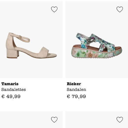
Add to Wishlist
Add to Wishl
Tamaris
Rieker
Sandalettes
Sandalen
€
49
,
99
€
79
,
99
Add to Wishlist
Add to Wishl