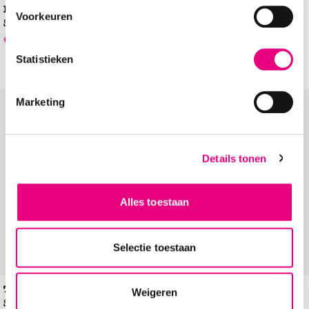
Mustang
Rieker
Voorkeuren
Sandalettes
Sandalen
€
59
,
49
€
79
,
99
€
69
,
99
-15%
Statistieken
Marketing
Add to Wishlist
Add to Wishl
Details tonen
Alles toestaan
Selectie toestaan
Toms Giana
MARCO TOZZI
Weigeren
Sandalen
Slingbacks