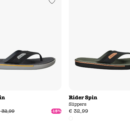
Add to Wishlist
in
Rider Spin
Slippers
€
32
,
99
32
,
99
-15%