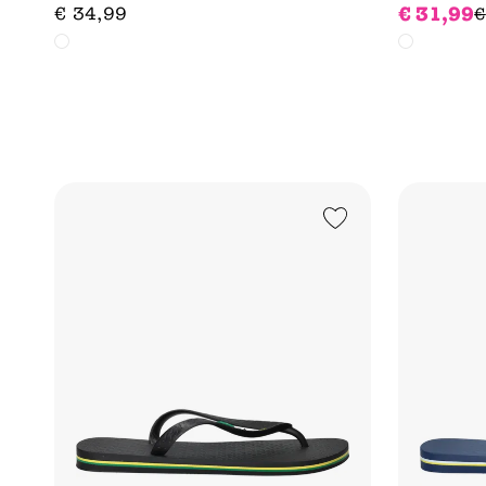
€
31
,
99
€
34
,
99
€
Add to Wishlist