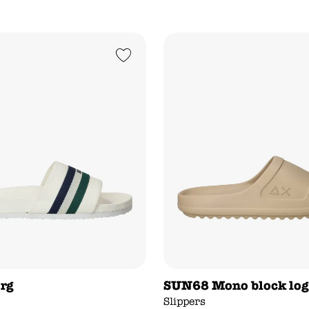
Add to Wishlist
org
SUN68 Mono block log
Slippers