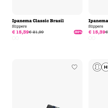
Ipanema Classic Brasil
Ipanema 
Slippers
Slippers
€
15
,
39
€
15
,
39
€
21
,
99
€
-30%
Add to Wishlist