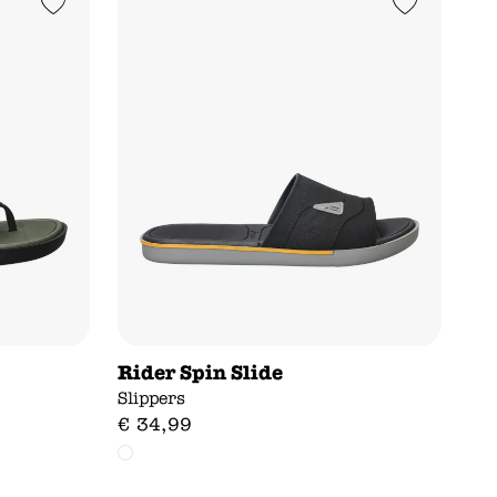
Add to Wishlist
Add to Wishlist
Rider Spin Slide
Slippers
€
34
,
99