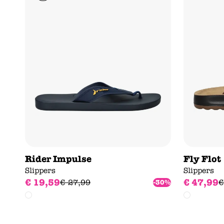
Rider Impulse
Fly Flot
Slippers
Slippers
€
19
,
59
€
47
,
99
€
27
,
99
€
-30%