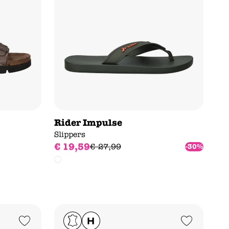
Rider Impulse
Slippers
€
19
,
59
€
27
,
99
-30%
Add to Wishlist
Add to Wishlist