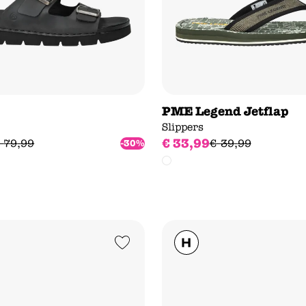
PME Legend Jetflap
Slippers
€
33
,
99
79
,
99
€
39
,
99
-30%
Add to Wishlist