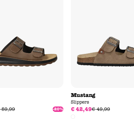
Mustang
Slippers
€
42
,
49
59
,
99
€
49
,
99
-20%