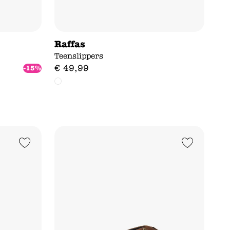
Raffas
Teenslippers
€
49
,
99
-15%
Add to Wishlist
Add to Wishlist