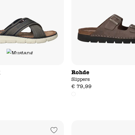
g
Rohde
Slippers
€
79
,
99
Add to Wishlist