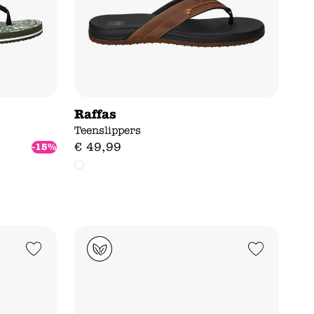
Raffas
Teenslippers
€
49
,
99
-15%
Add to Wishlist
Add to Wishlist