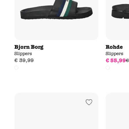
Bjorn Borg
Rohde
Slippers
Slippers
€
55
,
99
€
39
,
99
€
Add to Wishlist