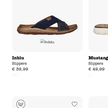
Inblu
Mustan
Slippers
Slippers
€
39
,
99
€
49
,
99
Add to Wishlist