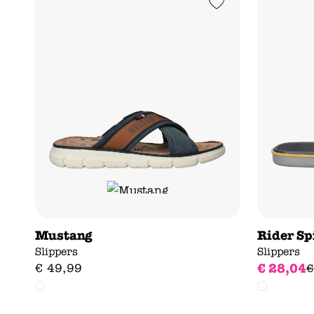
Add to Wishlist
Mustang
Rider Sp
Slippers
Slippers
€
28
,
04
€
49
,
99
€