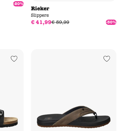
-20%
Rieker
Slippers
€
41
,
99
€
59
,
99
-30%
Add to Wishlist
Add to Wishlist