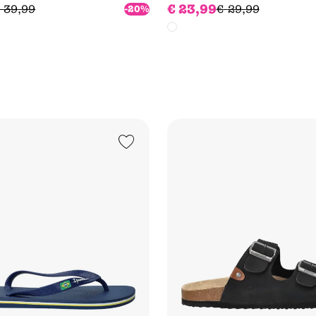
€
23
,
99
39
,
99
€
29
,
99
-20%
Add to Wishlist