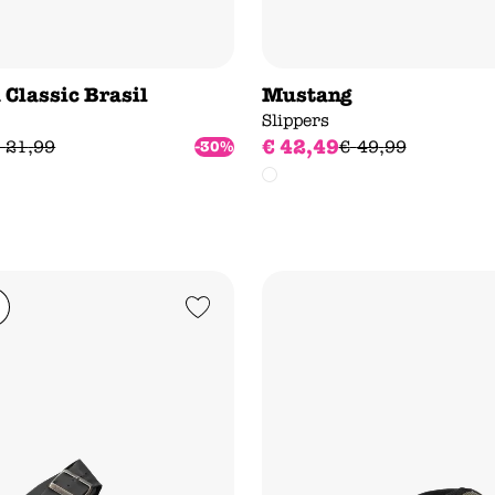
Classic Brasil
Mustang
Slippers
€
42
,
49
21
,
99
€
49
,
99
-30%
Add to Wishlist