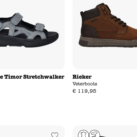
e Timor Stretchwalker
Rieker
Veterboots
€
119
,
95
Add to Wishlist