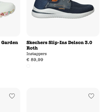
c Garden
Skechers Slip-Ins Delson 3.0
Roth
Instappers
€
89
,
99
Add to Wishlist
Add to Wishlist