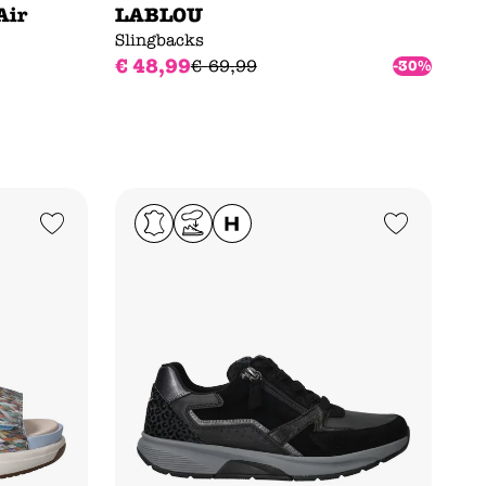
Air
LABLOU
Slingbacks
€
48
,
99
€
69
,
99
-30%
Add to Wishlist
Add to Wishlist