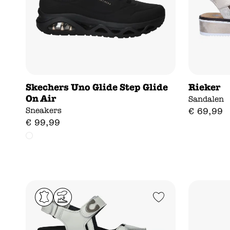
Skechers Uno Glide Step Glide
Rieker
On Air
Sandalen
Sneakers
€
69
,
99
€
99
,
99
Add to Wishlist