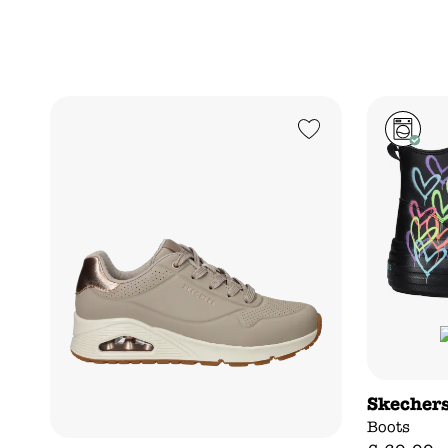
Add to Wishlist
Skechers
Boots