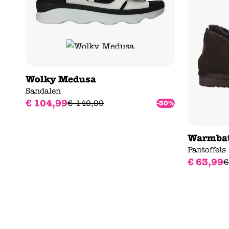
Wolky Medusa
Sandalen
€
104
,
99
€
149
,
99
-30%
Warmbat
Pantoffels
€
63
,
99
€