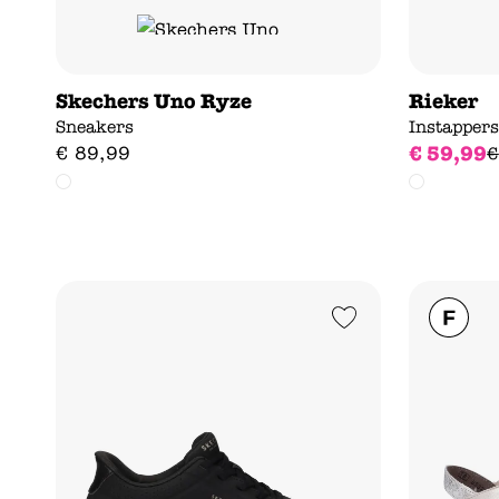
Skechers Uno Ryze
Rieker
Sneakers
Instapper
€
59
,
99
€
89
,
99
€
Add to Wishlist