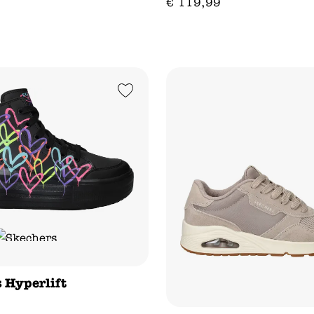
€
119
,
99
Add to Wishlist
 Hyperlift