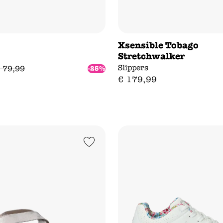
Xsensible Tobago
Stretchwalker
s
Slippers
79
,
99
-25%
€
179
,
99
Add to Wishlist