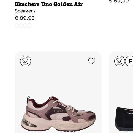
€
69
,
99
Skechers Uno Golden Air
Sneakers
€
89
,
99
Add to Wishlist