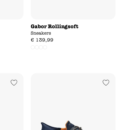
Gabor Rollingsoft
Sneakers
€
139
,
99
Add to Wishlist
Add to Wishlist