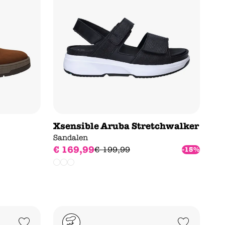
Xsensible Aruba Stretchwalker
Sandalen
€
169
,
99
€
199
,
99
-15%
Add to Wishlist
Add to Wishlist