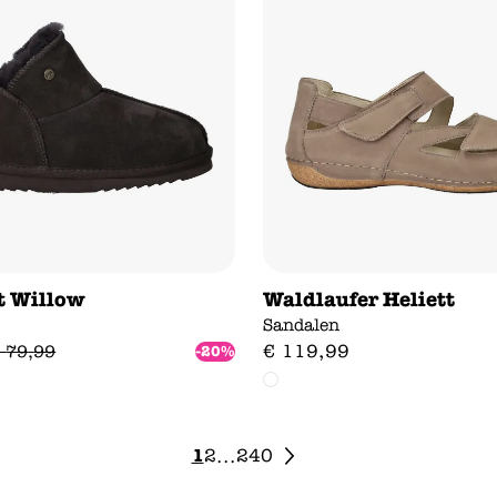
 Willow
Waldlaufer Heliett
Sandalen
€
119
,
99
79
,
99
-20%
1
2
240
...