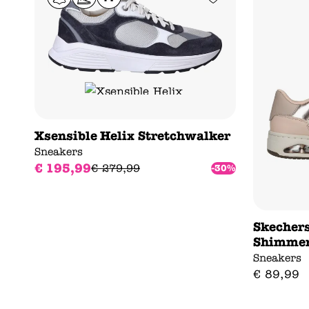
Xsensible Helix Stretchwalker
Sneakers
€
195
,
99
€
279
,
99
-30%
Skechers
Shimme
Sneakers
€
89
,
99