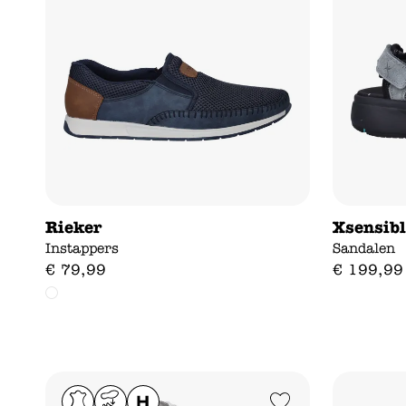
Rieker
Xsensibl
Instappers
Sandalen
€
79
,
99
€
199
,
99
Add to Wishlist