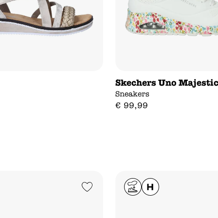
Skechers Uno Majesti
Sneakers
€
99
,
99
Add to Wishlist