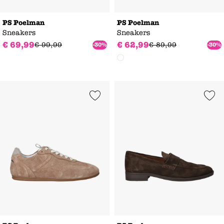
PS Poelman
PS Poelman
Sneakers
Sneakers
€
69
,
99
€
62
,
99
€
99
,
99
€
89
,
99
-30%
-30%
Add to Wishlist
Add to Wishl