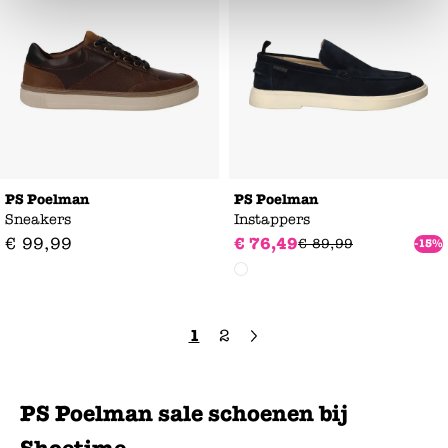
PS Poelman
PS Poelman
Sneakers
Instappers
€
99
,
99
€
76
,
49
€
89
,
99
-15%
1
2
PS Poelman sale schoenen bij