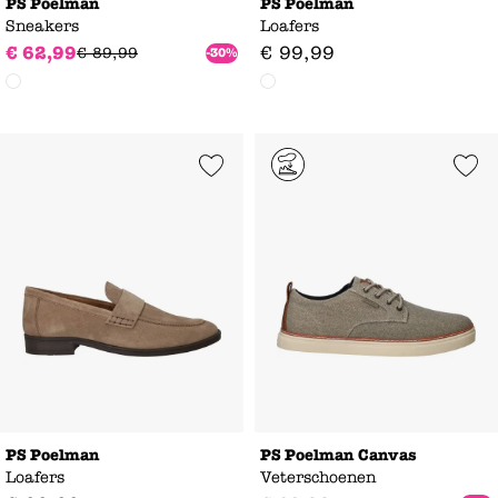
PS Poelman
PS Poelman
Sneakers
Loafers
€
62
,
99
€
99
,
99
€
89
,
99
-30%
Add to Wishlist
Add to Wishl
PS Poelman
PS Poelman Canvas
Loafers
Veterschoenen