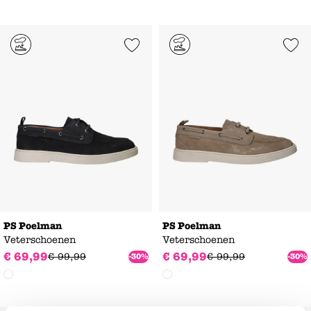
Add to Wishlist
Add to Wishl
PS Poelman
PS Poelman
Veterschoenen
Veterschoenen
€
69
,
99
€
69
,
99
€
99
,
99
€
99
,
99
-30%
-30%