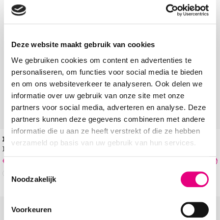
Add to Wishlist
Add to Wishl
Deze website maakt gebruik van cookies
We gebruiken cookies om content en advertenties te
personaliseren, om functies voor social media te bieden
en om ons websiteverkeer te analyseren. Ook delen we
informatie over uw gebruik van onze site met onze
partners voor social media, adverteren en analyse. Deze
partners kunnen deze gegevens combineren met andere
informatie die u aan ze heeft verstrekt of die ze hebben
PS Poelman
PS Poelman
verzameld op basis van uw gebruik van hun services.
Instappers
Sneakers
€
76
,
49
€
59
,
99
€
89
,
99
€
79
,
99
-15%
-25%
Toestemmingsselectie
Noodzakelijk
Voorkeuren
Add to Wishlist
Add to Wishl