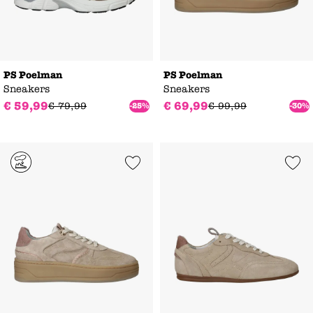
PS Poelman
PS Poelman
Sneakers
Sneakers
€
59
,
99
€
69
,
99
€
79
,
99
€
99
,
99
-25%
-30%
Add to Wishlist
Add to Wishl