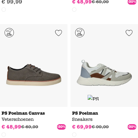
€
99
,
99
€
48
,
99
€
69
,
99
-30%
Add to Wishlist
Add to Wishl
PS Poelman Canvas
PS Poelman
Veterschoenen
Sneakers
€
48
,
99
€
69
,
99
€
69
,
99
€
99
,
99
-30%
-30%