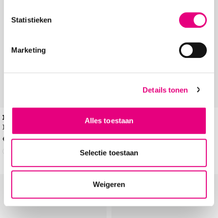
Statistieken
Marketing
Details tonen
PS Poelman
PS Poelman
Alles toestaan
Instappers
Instappers
€
99
,
99
€
99
,
99
Selectie toestaan
Weigeren
Add to Wishlist
Add to Wishl