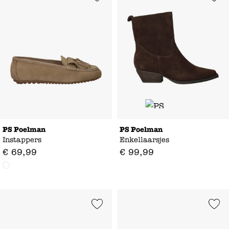
PS Poelman
PS Poelman
Instappers
Enkellaarsjes
€
69
,
99
€
99
,
99
Add to Wishlist
Add to Wishl