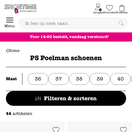
Skip to content
Inloggen
Favorieten
Winkeltas
0
Menu
Achteraf betalen
Home
PS Poelman schoenen
36
37
38
39
40
Maat
Filteren & sorteren
44
artikelen
Add to Wishlist
Add to Wishl