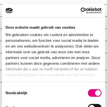
Hoe kan ik een artikel ruilen?
Kan ik mijn bestelling retourneren in de winkel?
Deze website maakt gebruik van cookies
Hoe lang duurt de verwerking van een retour?
We gebruiken cookies om content en advertenties te
personaliseren, om functies voor social media te bieden
en om ons websiteverkeer te analyseren. Ook delen we
Hoe lang heb ik de tijd om te retourneren?
informatie over uw gebruik van onze site met onze
partners voor social media, adverteren en analyse. Deze
Ik heb een pakket geretourneerd, maar heb geen
partners kunnen deze gegevens combineren met andere
bevestiging gekregen?
informatie die u aan ze heeft verstrekt of die ze hebben
verzameld op basis van uw gebruik van hun services.
Ik woon in het buitenland, hoe kan ik retourneren?
Toestemmingsselectie
Noodzakelijk