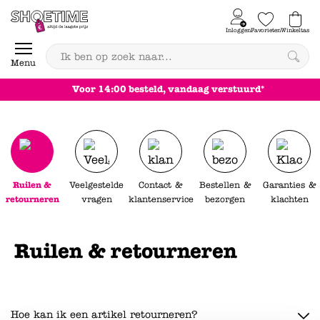
Skip to content
Inloggen
Favorieten
Winkeltas
0
Menu
Voor 14:00 besteld, vandaag verstuurd*
Ruilen &
Veelgestelde
Contact &
Bestellen &
Garanties &
retourneren
vragen
klantenservice
bezorgen
klachten
Ruilen & retourneren
Lees minder
Hoe kan ik een artikel retourneren?