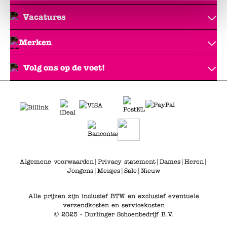
Vacatures
Merken
Volg ons op de voet!
Algemene voorwaarden
|
Privacy statement
|
Dames
|
Heren
|
Jongens
|
Meisjes
|
Sale
|
Nieuw
Alle prijzen zijn inclusief BTW en exclusief eventuele
verzendkosten en servicekosten
© 2025 - Durlinger Schoenbedrijf B.V.