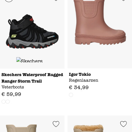
Igor Tokio
Skechers Waterproof Rugged
Regenlaarzen
Ranger Storm Trail
Veterboots
€
34
,
99
€
59
,
99
Add to Wishlist
Add to Wishl