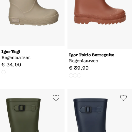
Igor Yogi
Igor Tokio Borreguito
Regenlaarzen
Regenlaarzen
€
34
,
99
€
39
,
99
Add to Wishlist
Add to Wishl