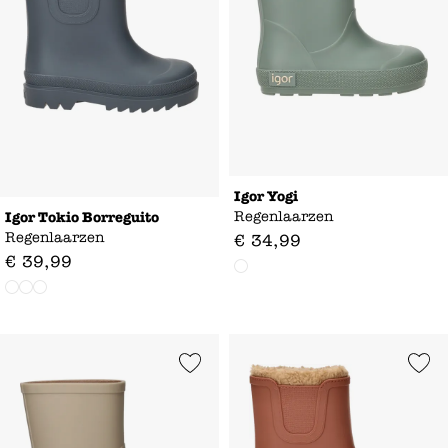
Igor Yogi
Regenlaarzen
Igor Tokio Borreguito
Regenlaarzen
€
34
,
99
€
39
,
99
Add to Wishlist
Add to Wishl