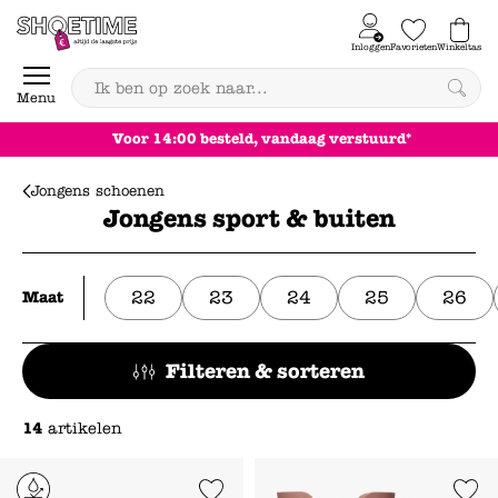
Skip to content
Inloggen
Favorieten
Winkeltas
0
Menu
Voor 14:00 besteld, vandaag verstuurd*
Jongens schoenen
Jongens sport & buiten
22
23
24
25
26
Maat
Filteren & sorteren
14
artikelen
Add to Wishlist
Add to Wishl