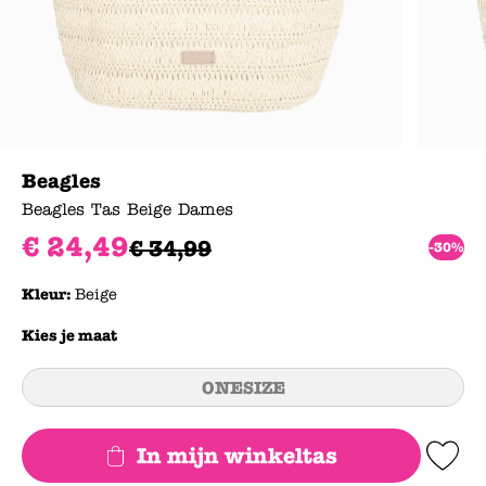
Beagles
Beagles Tas Beige Dames
€
24
,
49
€
34
,
99
-30%
Kleur:
Beige
Kies je maat
ONESIZE
In mijn winkeltas
Add to Wishlis