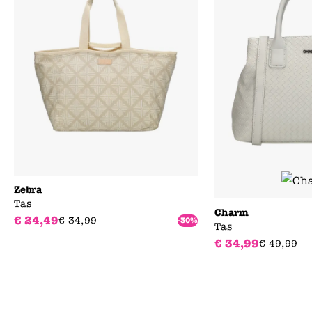
Zebra
Tas
Charm
€
24
,
49
€
34
,
99
-30%
Tas
€
34
,
99
€
49
,
99