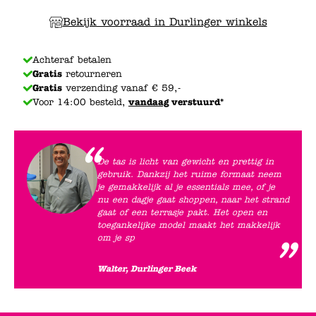
Bekijk voorraad in Durlinger winkels
Achteraf betalen
Gratis
retourneren
Gratis
verzending vanaf € 59,-
Voor 14:00 besteld,
vandaag
verstuurd*
De tas is licht van gewicht en prettig in
gebruik. Dankzij het ruime formaat neem
je gemakkelijk al je essentials mee, of je
nu een dagje gaat shoppen, naar het strand
gaat of een terrasje pakt. Het open en
toegankelijke model maakt het makkelijk
om je sp
Walter, Durlinger Beek