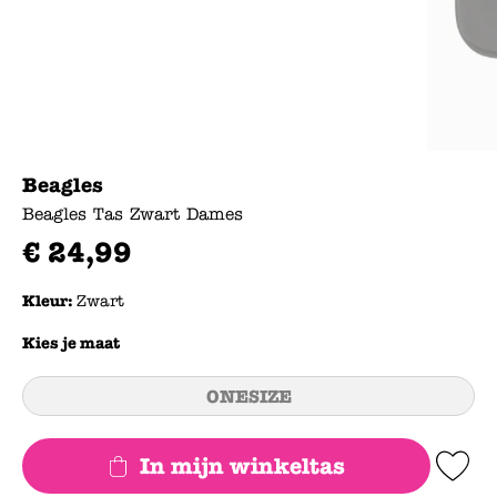
Beagles
Beagles Tas Zwart Dames
€
24
,
99
Kleur:
Zwart
Kies je maat
ONESIZE
In mijn winkeltas
Add to Wishlis