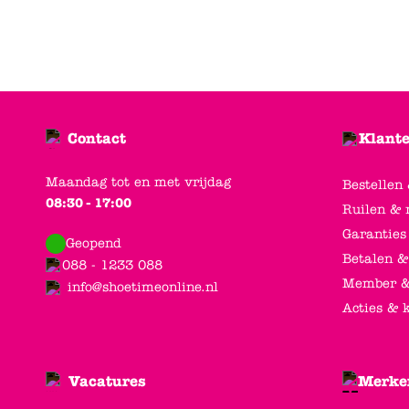
Contact
Klante
Maandag tot en met vrijdag
Bestellen
08:30 - 17:00
Ruilen & 
Garanties
Geopend
Betalen &
088 - 1233 088
Member &
info@shoetimeonline.nl
Acties & 
Vacatures
Merke