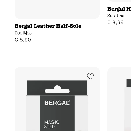
Bergal H
Zooltjes
€
8
,
99
Bergal Leather Half-Sole
Zooltjes
€
8
,
50
Add to Wishlist