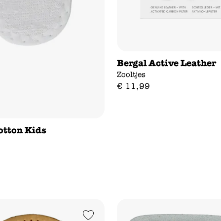
Bergal Active Leather
Zooltjes
€
11
,
99
otton Kids
Add to Wishlist