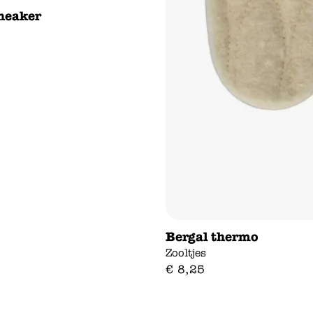
neaker
Bergal thermo
Zooltjes
€
8
,
25