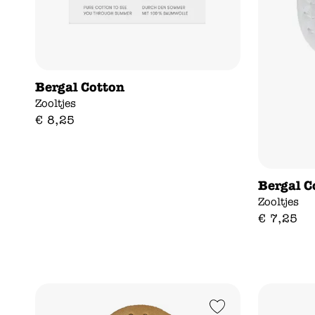
Bergal Cotton
Zooltjes
€
8
,
25
Bergal C
Zooltjes
€
7
,
25
Add to Wishlist