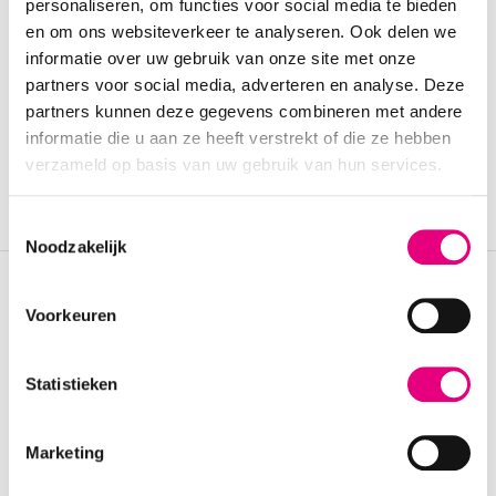
personaliseren, om functies voor social media te bieden
en om ons websiteverkeer te analyseren. Ook delen we
informatie over uw gebruik van onze site met onze
partners voor social media, adverteren en analyse. Deze
partners kunnen deze gegevens combineren met andere
Contact
informatie die u aan ze heeft verstrekt of die ze hebben
verzameld op basis van uw gebruik van hun services.
Maandag tot en met vrijdag
08:30 - 17:00
Toestemmingsselectie
Noodzakelijk
Gesloten
088 - 1233 088
Voorkeuren
info@shoetimeonline.nl
Statistieken
Klantenservice
Bestellen & bezorgen
Marketing
Ruilen & retourneren
Garanties & klachten