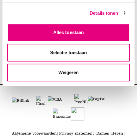
Betalen & terugbetalingen
Member & Sparen
Details tonen
Acties & kortingscodes
Over Shoetime
Alles toestaan
Vacatures
Selectie toestaan
Merken
Weigeren
Volg ons op de voet!
Algemene voorwaarden
|
Privacy statement
|
Dames
|
Heren
|