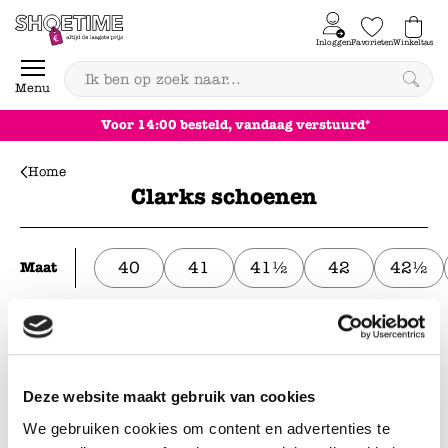
Skip to content
Inloggen
Favorieten
Winkeltas
0
Menu
Voor 14:00 besteld, vandaag verstuurd*
Home
Clarks schoenen
40
41
41½
42
42½
Maat
Filteren & sorteren
6
artikelen
Deze website maakt gebruik van cookies
We gebruiken cookies om content en advertenties te