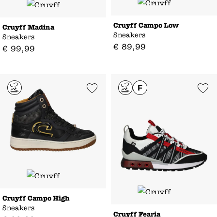
Cruyff Campo Low
Cruyff Madina
Sneakers
Sneakers
€
89
,
99
€
99
,
99
Add to Wishlist
Add to Wishl
Cruyff Campo High
Sneakers
Cruyff Fearia