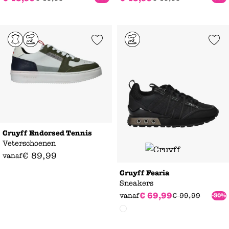
Add to Wishlist
Add to Wishl
Cruyff Endorsed Tennis
Veterschoenen
€
89
,
99
vanaf
Cruyff Fearia
Sneakers
€
69
,
99
vanaf
€
99
,
99
-30%