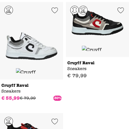
Add to Wishlist
Add to Wishl
Cruyff Raval
Sneakers
€
79
,
99
Cruyff Raval
Sneakers
€
55
,
99
€
79
,
99
-30%
Add to Wishlist