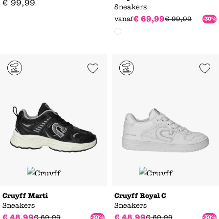
€
99
,
99
Sneakers
€
69
,
99
vanaf
€
99
,
99
-30%
Add to Wishlist
Add to Wishl
Cruyff Marti
Cruyff Royal C
Sneakers
Sneakers
€
48
,
99
€
48
,
99
€
69
,
99
€
69
,
99
-30%
-30%