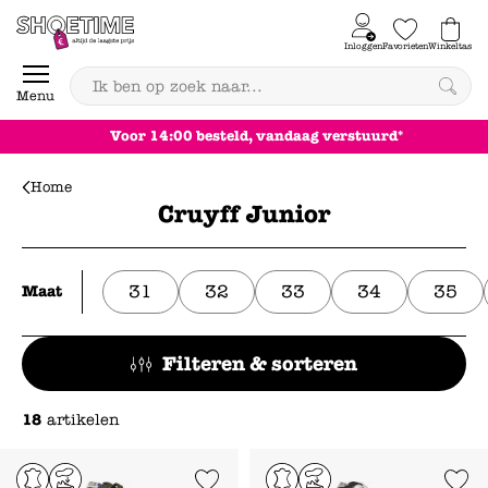
Skip to content
Inloggen
Favorieten
Winkeltas
0
Menu
Voor 14:00 besteld, vandaag verstuurd*
Home
Cruyff Junior
31
32
33
34
35
Maat
Filteren & sorteren
18
artikelen
Add to Wishlist
Add to Wishl