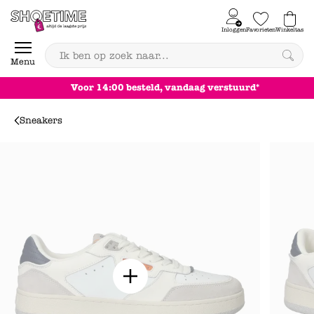
Skip to content
Inloggen
Favorieten
Winkeltas
0
Menu
Achteraf betalen
Sneakers