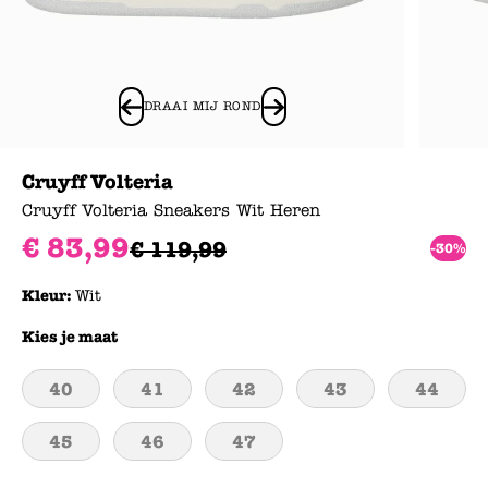
DRAAI MIJ ROND
Cruyff Volteria
Cruyff Volteria Sneakers Wit Heren
€
83
,
99
€
119
,
99
-30%
Kleur:
Wit
Kies je maat
40
41
42
43
44
45
46
47