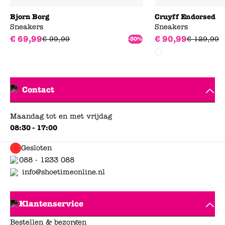
Bjorn Borg
Cruyff Endorsed
Sneakers
Sneakers
€
69
,
99
€
90
,
99
€
99
,
99
€
129
,
99
-30%
Contact
Maandag tot en met vrijdag
08:30 - 17:00
Gesloten
088 - 1233 088
info@shoetimeonline.nl
Klantenservice
Bestellen & bezorgen