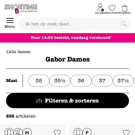
Skip to content
Inloggen
Favorieten
Winkeltas
0
Menu
Voor 14:00 besteld, vandaag verstuurd*
Alle dames
Gabor Dames
35
35½
36
37
37½
Maat
Filteren & sorteren
232
artikelen
Add to Wishlist
Add to Wishl