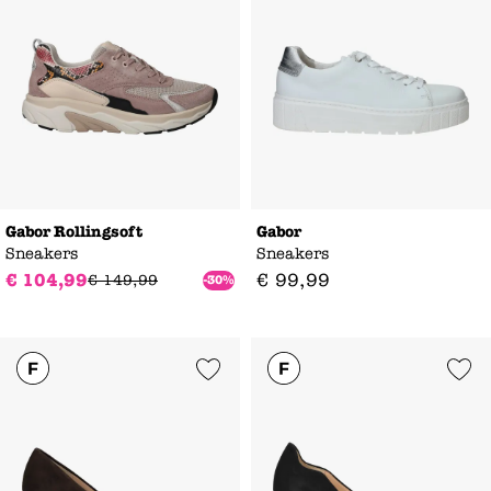
Gabor Rollingsoft
Gabor
Sneakers
Sneakers
€
104
,
99
€
99
,
99
€
149
,
99
-30%
Add to Wishlist
Add to Wishl