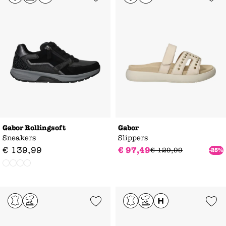
Gabor Rollingsoft
Gabor
Sneakers
Slippers
€
139
,
99
€
97
,
49
€
129
,
99
-25%
Add to Wishlist
Add to Wishl