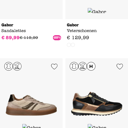
Gabor
Gabor
Sandalettes
Veterschoenen
€
89
,
99
€
129
,
99
€
119
,
99
-25%
Add to Wishlist
Add to Wishl