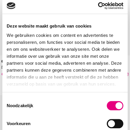
Deze website maakt gebruik van cookies
We gebruiken cookies om content en advertenties te
personaliseren, om functies voor social media te bieden
en om ons websiteverkeer te analyseren. Ook delen we
informatie over uw gebruik van onze site met onze
Gabor
MARCO TOZZI
partners voor social media, adverteren en analyse. Deze
Slingbacks
Sandalettes
partners kunnen deze gegevens combineren met andere
€
104
,
99
€
41
,
99
€
139
,
99
€
59
,
99
-25%
-30%
informatie die u aan ze heeft verstrekt of die ze hebben
verzameld op basis van uw gebruik van hun services.
Toestemmingsselectie
Add to Wishlist
Noodzakelijk
Voorkeuren