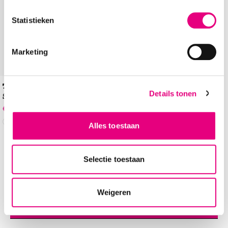
Statistieken
Marketing
Tamaris
Details tonen
Sandalettes
€
48
,
99
€
69
,
99
-30%
Alles toestaan
Selectie toestaan
Weigeren
Contact