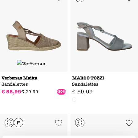
Verbenas Maika
MARCO TOZZI
Sandalettes
Sandalettes
€
55
,
99
€
59
,
99
€
79
,
99
-30%
Add to Wishlist
Add to Wishl