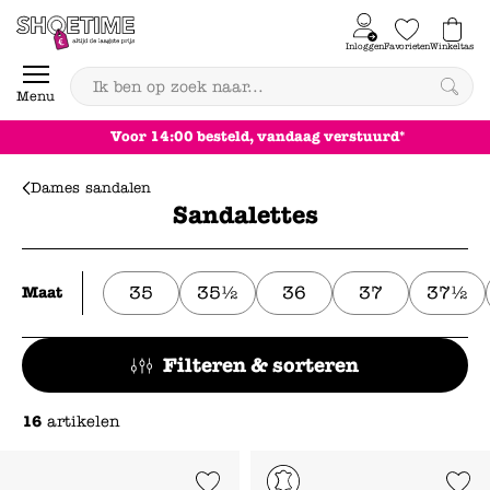
Skip to content
Inloggen
Favorieten
Winkeltas
0
Menu
Voor 14:00 besteld, vandaag verstuurd*
Dames sandalen
Sandalettes
35
35½
36
37
37½
Maat
Filteren & sorteren
16
artikelen
Add to Wishlist
Add to Wishl