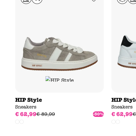
HIP Style
HIP Styl
Sneakers
Sneakers
€
62
,
99
€
62
,
99
€
89
,
99
€
-30%