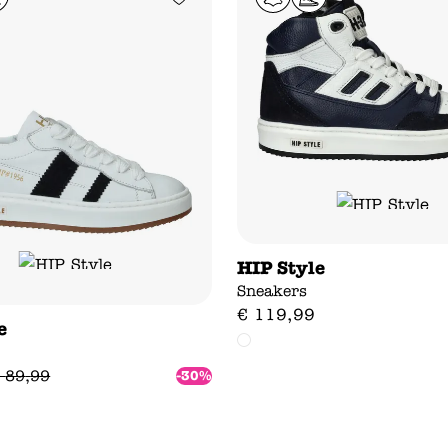
HIP Style
Sneakers
€
119
,
99
e
89
,
99
-30%