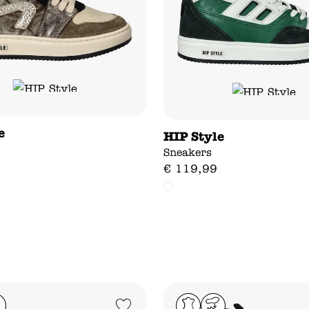
e
HIP Style
Sneakers
€
119
,
99
Add to Wishlist