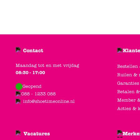
Contact
Klante
Maandag tot en met vrijdag
Bestellen
08:30 - 17:00
Ruilen & 
Garanties
Geopend
Betalen &
088 - 1233 088
Member &
info@shoetimeonline.nl
Acties & 
Vacatures
Merke