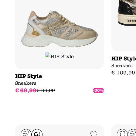
HIP Styl
Sneakers
€
109
,
99
HIP Style
Sneakers
€
69
,
99
€
99
,
99
-30%
Add to Wishlist