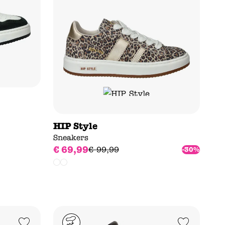
HIP Style
Sneakers
€
69
,
99
€
99
,
99
-30%
Add to Wishlist
Add to Wishlist