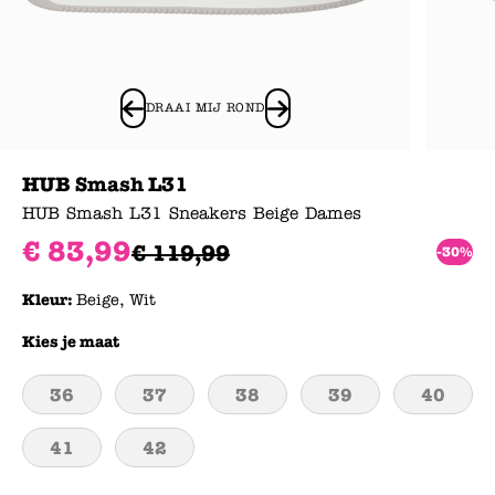
DRAAI MIJ ROND
HUB Smash L31
HUB Smash L31 Sneakers Beige Dames
€
83
,
99
€
119
,
99
-30%
Kleur:
Beige, Wit
Kies je maat
36
37
38
39
40
41
42