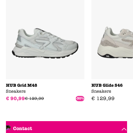
HUB Grid M48
HUB Glide S46
Sneakers
Sneakers
€
90
,
99
€
129
,
99
€
129
,
99
-30%
Contact