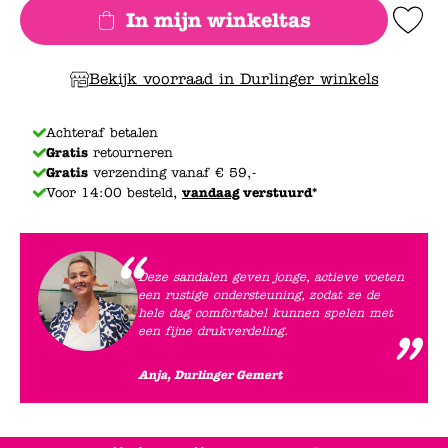
In mijn winkeltas
Add to Wishlis
Bekijk voorraad in Durlinger winkels
Achteraf betalen
Gratis
retourneren
Gratis
verzending vanaf € 59,-
Voor 14:00 besteld,
vandaag
verstuurd*
Deze sandalen geven jonge, actieve voeten
een rustige ondersteuning, zodat ze de
hele dag comfortabel kunnen spelen met
een fijne drukverdeling.
Anja, Durlinger Gemert