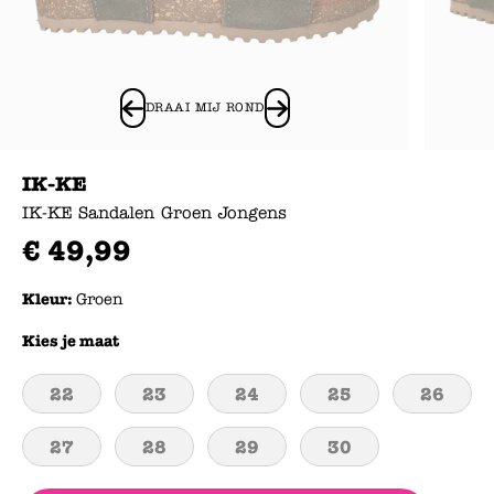
DRAAI MIJ ROND
IK-KE
IK-KE Sandalen Groen Jongens
€
49
,
99
Kleur:
Groen
Kies je maat
22
23
24
25
26
27
28
29
30