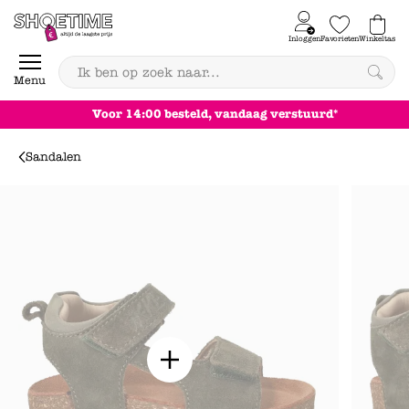
Skip to content
Inloggen
Favorieten
Winkeltas
0
Menu
Achteraf betalen
Sandalen