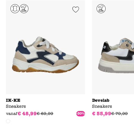
Add to Wishlist
IK-KE
Develab
Sneakers
Sneakers
€
48
,
99
€
55
,
99
vanaf
€
69
,
99
€
79
,
99
-30%