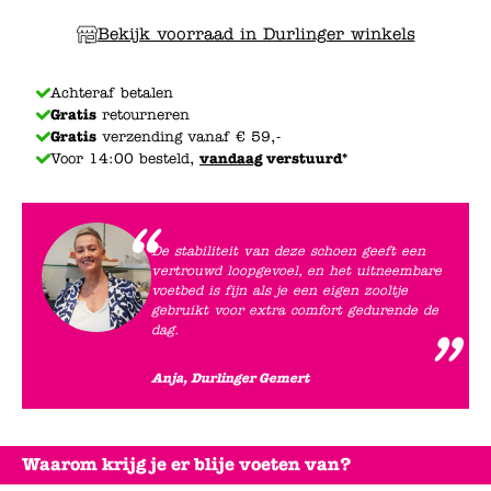
Bekijk voorraad in Durlinger winkels
Achteraf betalen
Gratis
retourneren
Gratis
verzending vanaf € 59,-
Voor 14:00 besteld,
vandaag
verstuurd*
De stabiliteit van deze schoen geeft een
vertrouwd loopgevoel, en het uitneembare
voetbed is fijn als je een eigen zooltje
gebruikt voor extra comfort gedurende de
dag.
Anja, Durlinger Gemert
Waarom krijg je er blije voeten van?