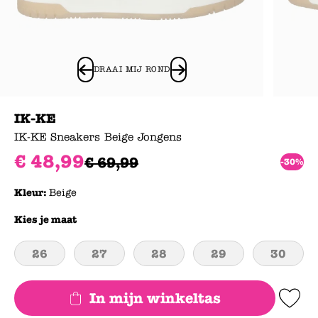
DRAAI MIJ ROND
IK-KE
IK-KE Sneakers Beige Jongens
€
48
,
99
€
69
,
99
-30%
Kleur:
Beige
Kies je maat
26
27
28
29
30
In mijn winkeltas
Add to Wishlis