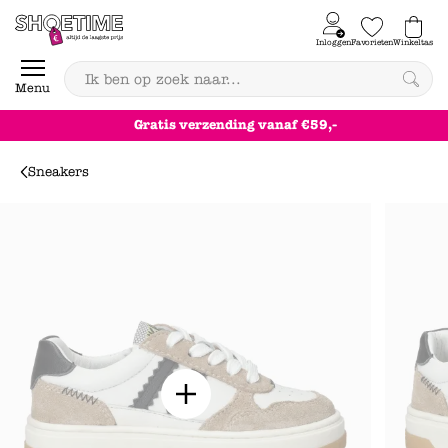
Skip to content
Inloggen
Favorieten
Winkeltas
0
Menu
Gratis
verzending
vanaf €59,-
Sneakers