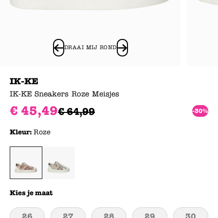
DRAAI MIJ ROND
IK-KE
IK-KE Sneakers Roze Meisjes
€
45
,
49
€
64
,
99
-30%
Kleur:
Roze
Kies je maat
26
27
28
29
30