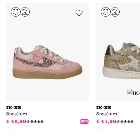
Add to Wishlist
IK-KE
IK-KE
Sneakers
Sneakers
€
48
,
99
€
41
,
99
€
69
,
99
€
59
,
99
-30%