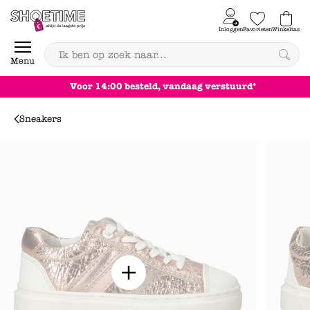
Skip to content
Inloggen
Favorieten
Winkeltas
0
Menu
Achteraf betalen
Sneakers