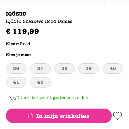
IQÔNIC
IQÔNIC Sneakers Rood Dames
€
119
,
99
Kleur:
Rood
Kies je maat
36
37
38
39
40
41
42
Dit artikel wordt
gratis
verzonden
In mijn winkeltas
Add to Wishlis