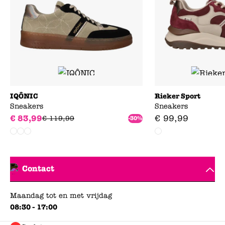
IQÔNIC
Rieker Sport
Sneakers
Sneakers
€
83
,
99
€
99
,
99
€
119
,
99
-30%
Contact
Maandag tot en met vrijdag
08:30 - 17:00