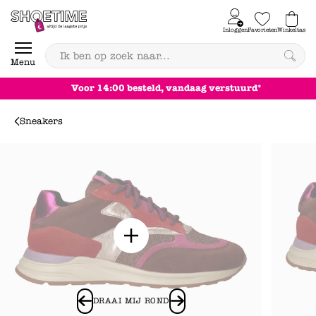
Skip to content
Inloggen
Favorieten
Winkeltas
0
Menu
Achteraf betalen
Sneakers
DRAAI MIJ ROND