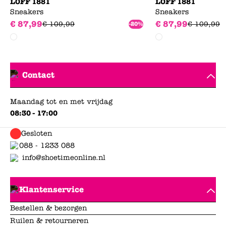
LOFF 1881
LOFF 1881
Sneakers
Sneakers
€
87
,
99
€
87
,
99
€
109
,
99
€
109
,
99
-20%
Contact
Maandag tot en met vrijdag
08:30 - 17:00
Gesloten
088 - 1233 088
info@shoetimeonline.nl
Klantenservice
Bestellen & bezorgen
Ruilen & retourneren