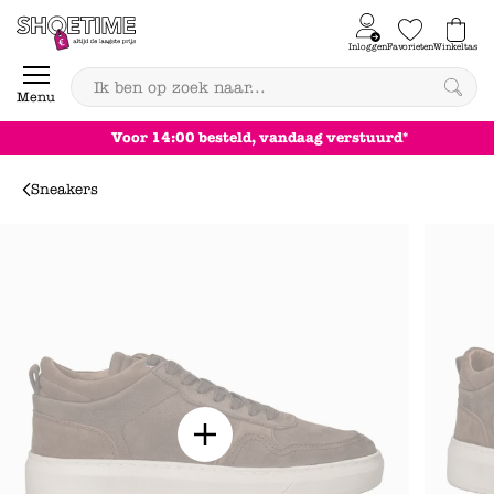
Skip to content
Inloggen
Favorieten
Winkeltas
0
Menu
Achteraf betalen
Sneakers