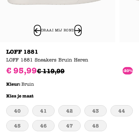
DRAAI MIJ ROND
LOFF 1881
LOFF 1881 Sneakers Bruin Heren
€
95
,
99
€
119
,
99
-20%
Kleur:
Bruin
Kies je maat
40
41
42
43
44
45
46
47
48