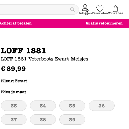
Inloggen
Favorieten
Winkeltas
0
Achteraf betalen
Gratis retourneren
e
le
le
le
euw
euw
euw
euw
LOFF 1881
LOFF 1881 Veterboots Zwart Meisjes
€
89
,
99
Kleur:
Zwart
Kies je maat
33
34
35
36
37
38
39