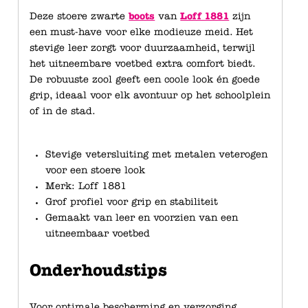
Deze stoere zwarte
boots
van
Loff 1881
zijn
een must-have voor elke modieuze meid. Het
stevige leer zorgt voor duurzaamheid, terwijl
het uitneembare voetbed extra comfort biedt.
De robuuste zool geeft een coole look én goede
grip, ideaal voor elk avontuur op het schoolplein
of in de stad.
Stevige vetersluiting met metalen veterogen
voor een stoere look
Merk: Loff 1881
Grof profiel voor grip en stabiliteit
Gemaakt van leer en voorzien van een
uitneembaar voetbed
Onderhoudstips
Voor optimale bescherming en verzorging