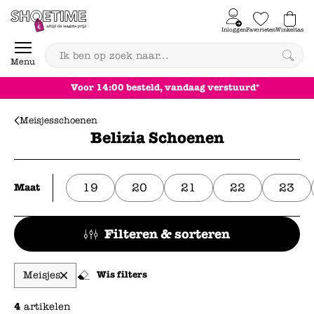
Skip to content
Inloggen
Favorieten
Winkeltas
0
Menu
Voor 14:00 besteld, vandaag verstuurd*
Meisjesschoenen
Belizia Schoenen
19
20
21
22
23
Maat
Filteren & sorteren
Meisjes
Wis filters
4
artikelen