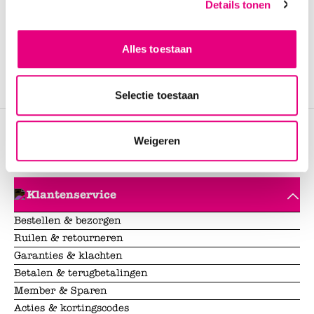
Details tonen
Contact
Alles toestaan
Maandag tot en met vrijdag
08:30 - 17:00
Selectie toestaan
Gesloten
088 - 1233 088
Weigeren
info@shoetimeonline.nl
Klantenservice
Bestellen & bezorgen
Ruilen & retourneren
Garanties & klachten
Betalen & terugbetalingen
Member & Sparen
Acties & kortingscodes