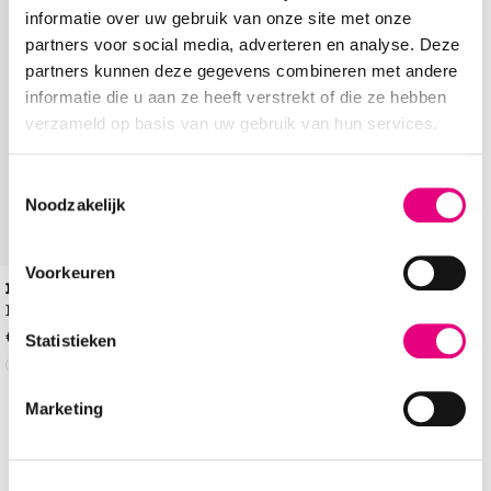
Add to Wishlist
informatie over uw gebruik van onze site met onze
partners voor social media, adverteren en analyse. Deze
partners kunnen deze gegevens combineren met andere
informatie die u aan ze heeft verstrekt of die ze hebben
verzameld op basis van uw gebruik van hun services.
Toestemmingsselectie
Noodzakelijk
Voorkeuren
Belizia
Pantoffels
€
29
,
99
Statistieken
Marketing