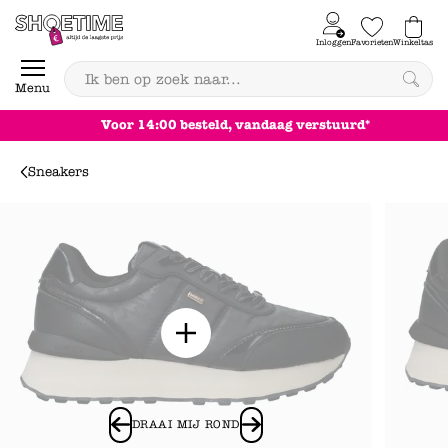
Skip to content
Inloggen
Favorieten
Winkeltas
0
Menu
Voor 14:00 besteld, vandaag verstuurd*
Sneakers
DRAAI MIJ ROND