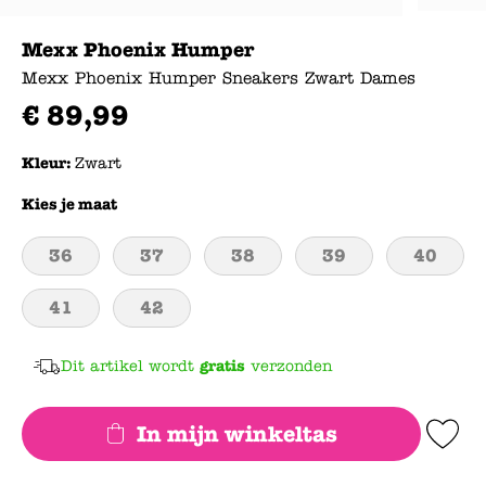
Mexx Phoenix Humper
Mexx Phoenix Humper Sneakers Zwart Dames
€
89
,
99
Kleur:
Zwart
Kies je maat
36
37
38
39
40
41
42
Dit artikel wordt
gratis
verzonden
In mijn winkeltas
Add to Wishlis