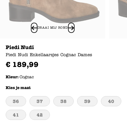
DRAAI MIJ ROND
Piedi Nudi
Piedi Nudi Enkellaarsjes Cognac Dames
€
189
,
99
Kleur:
Cognac
Kies je maat
36
37
38
39
40
41
42