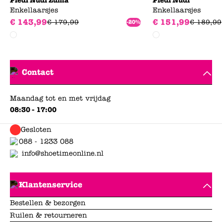
Piedi Nudi Zuma
Piedi Nudi
Enkellaarsjes
Enkellaarsjes
€
143
,
99
€
151
,
99
€
179
,
99
€
189
,
99
-20%
Contact
Maandag tot en met vrijdag
08:30 - 17:00
Gesloten
088 - 1233 088
info@shoetimeonline.nl
Klantenservice
Bestellen & bezorgen
Ruilen & retourneren