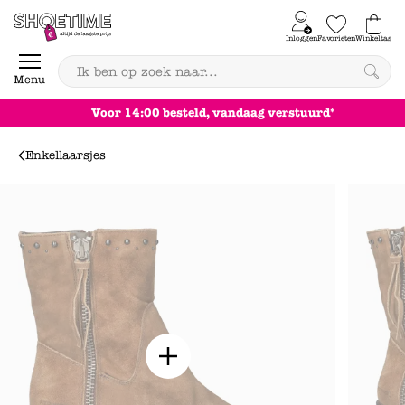
Skip to content
Inloggen
Favorieten
Winkeltas
0
Menu
Achteraf betalen
Enkellaarsjes