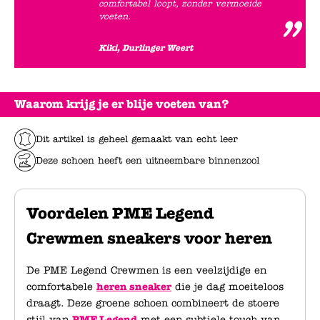
comfortabel loopt, zonder vermoeide
voeten.
Kiki, Durlinger Weert
Waarom krijg je er blije voeten van?
Dit artikel is geheel gemaakt van echt leer
Deze schoen heeft een uitneembare binnenzool
Voordelen PME Legend
Crewmen sneakers voor heren
De PME Legend Crewmen is een veelzijdige en
comfortabele
heren sneaker
die je dag moeiteloos
draagt. Deze groene schoen combineert de stoere
stijl van
PME Legend
met een subtiele touch van