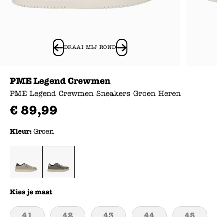
DRAAI MIJ ROND
PME Legend Crewmen
PME Legend Crewmen Sneakers Groen Heren
€
89
,
99
Kleur:
Groen
Kies je maat
41
42
43
44
45