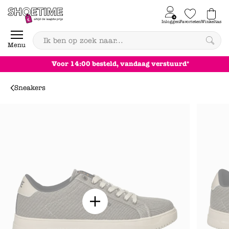
Skip to content
Inloggen
Favorieten
Winkeltas
0
Menu
Achteraf betalen
Sneakers