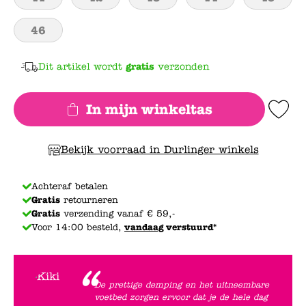
46
Dit artikel wordt
gratis
verzonden
In mijn winkeltas
Add to Wishlis
Bekijk voorraad in Durlinger winkels
Achteraf betalen
Gratis
retourneren
Gratis
verzending vanaf € 59,-
Voor 14:00 besteld,
vandaag
verstuurd*
De prettige demping en het uitneembare
voetbed zorgen ervoor dat je de hele dag