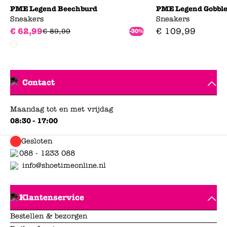
PME Legend Beechburd
PME Legend Gobble
Sneakers
Sneakers
€
62
,
99
€
109
,
99
€
89
,
99
-30%
Contact
Maandag tot en met vrijdag
08:30 - 17:00
Gesloten
088 - 1233 088
info@shoetimeonline.nl
Klantenservice
Bestellen & bezorgen