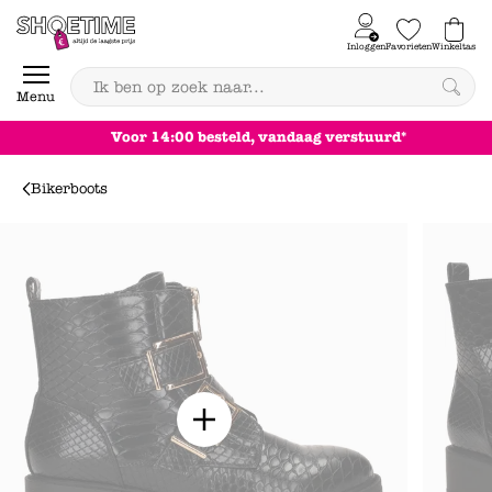
Skip to content
Inloggen
Favorieten
Winkeltas
0
Menu
Achteraf betalen
Bikerboots