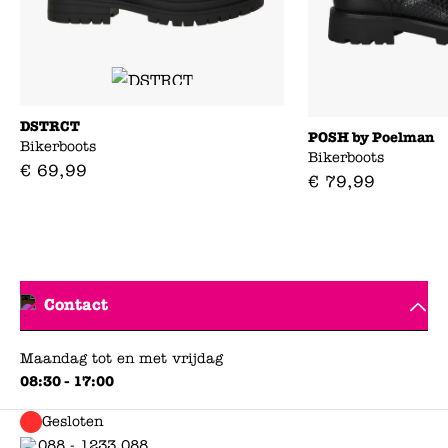
DSTRCT
POSH by Poelman
Bikerboots
Bikerboots
€
69
,
99
€
79
,
99
Contact
Maandag tot en met vrijdag
08:30 - 17:00
Gesloten
088 - 1233 088