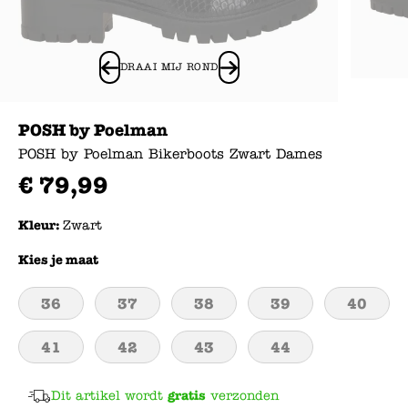
DRAAI MIJ ROND
POSH by Poelman
POSH by Poelman Bikerboots Zwart Dames
€
79
,
99
Kleur:
Zwart
Kies je maat
36
37
38
39
40
41
42
43
44
Dit artikel wordt
gratis
verzonden