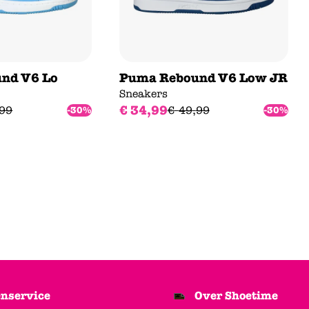
nd V6 Lo
Puma Rebound V6 Low JR
Sneakers
€
34
,
99
99
€
49
,
99
-30%
-30%
nservice
Over Shoetime