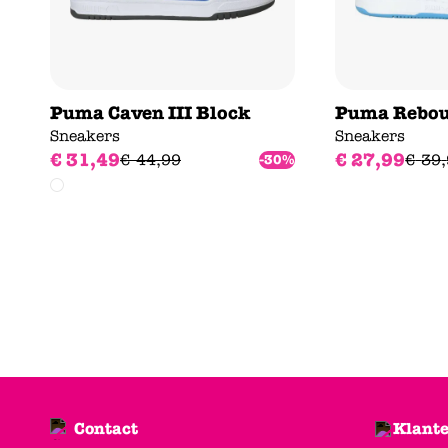
Puma Caven III Block
Puma Rebou
Sneakers
Sneakers
€
31
,
49
€
27
,
99
€
44
,
99
€
39
,
-30%
Contact
Klante