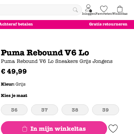
Inloggen
Favorieten
Winkeltas
0
Achteraf betalen
Gratis retourneren
e
le
le
le
euw
euw
euw
euw
Puma Rebound V6 Lo
Puma Rebound V6 Lo Sneakers Grijs Jongens
€
49
,
99
Kleur:
Grijs
Kies je maat
36
37
38
39
In mijn winkeltas
Add to Wishlist