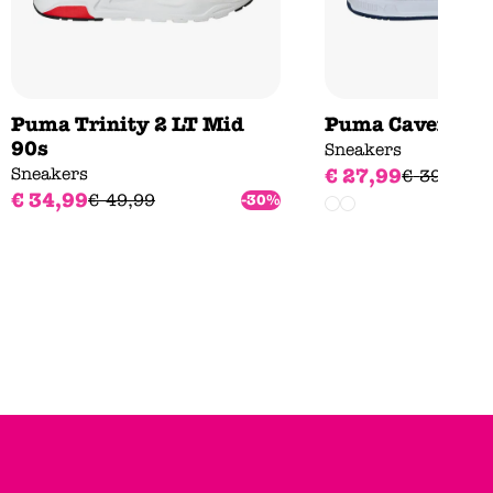
Puma Trinity 2 LT Mid
Puma Caven III 
90s
Sneakers
Sneakers
€
27
,
99
€
39
,
99
€
34
,
99
€
49
,
99
-30%