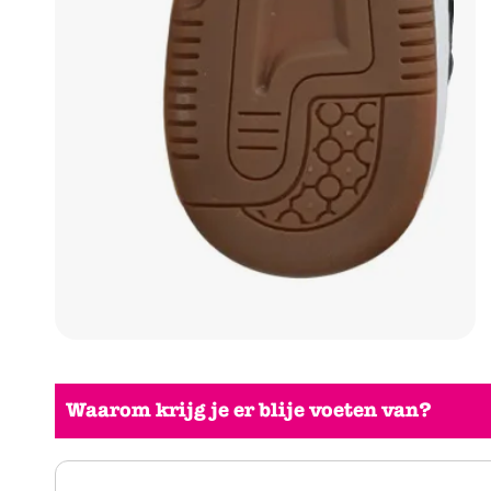
Waarom krijg je er blije voeten van?