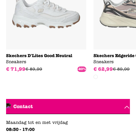
Skechers D'Lites Good Neutral
Skechers Edgeride 
Sneakers
Sneakers
€
71
,
99
€
62
,
99
€
89
,
99
€
89
,
99
-20%
Contact
Maandag tot en met vrijdag
08:30 - 17:00