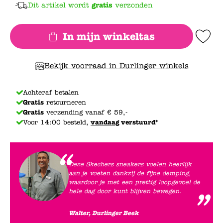
Dit artikel wordt
gratis
verzonden
In mijn winkeltas
Add to Wishlis
Bekijk voorraad in Durlinger winkels
Achteraf betalen
Gratis
retourneren
Gratis
verzending vanaf € 59,-
Voor 14:00 besteld,
vandaag
verstuurd*
Deze Skechers sneakers voelen heerlijk
aan je voeten dankzij de fijne demping,
waardoor je met een prettig loopgevoel de
hele dag door kunt blijven bewegen.
Walter, Durlinger Beek