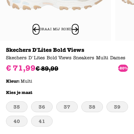
DRAAI MIJ ROND
Skechers D'Lites Bold Views
Skechers D'Lites Bold Views Sneakers Multi Dames
€
71
,
99
€
89
,
99
-20%
Kleur:
Multi
Kies je maat
35
36
37
38
39
40
41