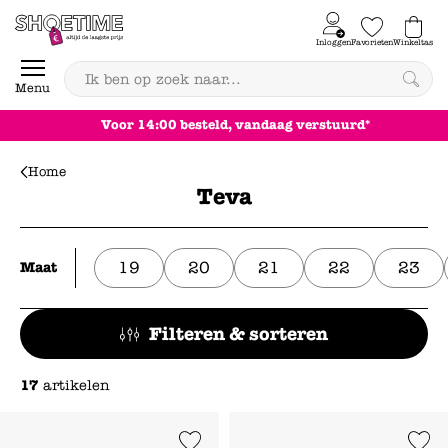
Skip to content
Inloggen
Favorieten
Winkeltas
0
Menu
Voor 14:00 besteld, vandaag verstuurd*
Home
Teva
19
20
21
22
23
Maat
Filteren & sorteren
17
artikelen
Add to Wishlist
Add to Wishl