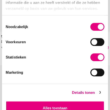
informatie die u aan ze heeft verstrekt of die ze hebben
verzameld op basis van uw gebruik van hun services.
Toestemmingsselectie
Noodzakelijk
Teva Hurricane XLT JR
Teva Hurricane XLT 2
Sandalen
Sandalen
Voorkeuren
€
49
,
99
€
34
,
99
vanaf
€
49
,
99
-30%
Statistieken
Add to Wishlist
Add to Wishl
Marketing
Details tonen
Alles toestaan