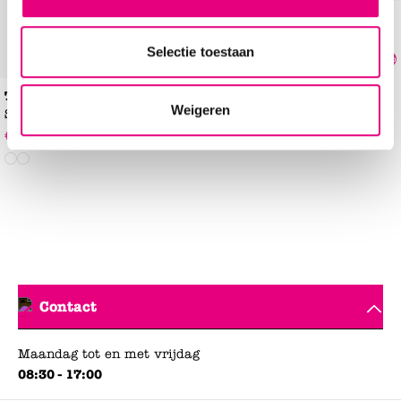
Teva Hurricane XLT 2
Sandalen
Selectie toestaan
€
31
,
49
€
44
,
99
-30%
Teva Tanza
Weigeren
Sandalen
€
41
,
99
€
59
,
99
-30%
Contact
Maandag tot en met vrijdag
08:30 - 17:00