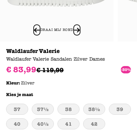
DRAAI MIJ ROND
Waldlaufer Valerie
Waldlaufer Valerie Sandalen Zilver Dames
€
83
,
99
€
119
,
99
-30%
Kleur:
Zilver
Kies je maat
37
37½
38
38½
39
40
40½
41
42