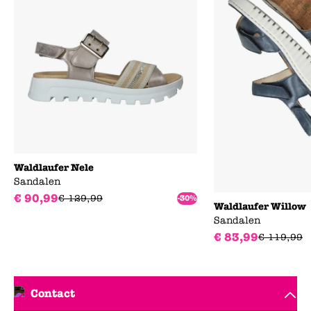
Waldlaufer Nele
Sandalen
€
90
,
99
€
129
,
99
-30%
Waldlaufer Willow
Sandalen
€
83
,
99
€
119
,
99
Contact