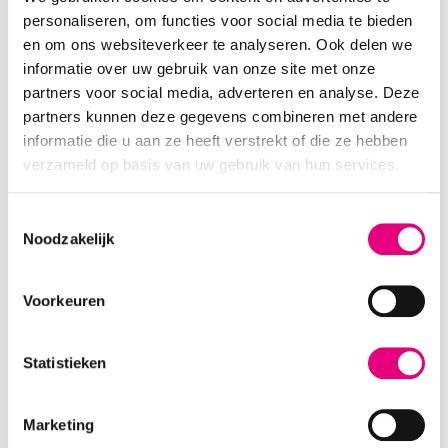
bokshandschoenen) weer op te frissen. Daarnaast is
personaliseren, om functies voor social media te bieden
deze spray helemaal ECO-friendly! De spray verwijdert
en om ons websiteverkeer te analyseren. Ook delen we
niet alleen nare geurtjes, maar voorkomt ook de
informatie over uw gebruik van onze site met onze
aanhechting van geurvormende bacterieën.
partners voor social media, adverteren en analyse. Deze
partners kunnen deze gegevens combineren met andere
Gebruiksaanwijzing:
schud de spray altijd voor gebruik.
informatie die u aan ze heeft verstrekt of die ze hebben
Spray de deo 5 tot 10 keer in de schoenen en laat deze
verzameld op basis van uw gebruik van hun services.
goed drogen, doe dit vanaf ongeveer 10 tot 15
centimeter afstand. Herhaal vaker indien nodig.
Toestemmingsselectie
Noodzakelijk
Is geproduceerd op waterbasis en daarom geheel
PFAS-vrij
Niet getest op dieren en geheel vegan
Voorkeuren
Biologisch afbreekbaar, dus goed voor het milieu!
Nog meer verzorgingsproducten ontdekken die ook
Statistieken
PFAS-vrij, vegan en biologisch afbreekbaar zijn? De
Durlinger Waterafstotende Spray
en
Durlinger Allround
Marketing
Cleaner
zijn ook bij ons verkrijgbaar!