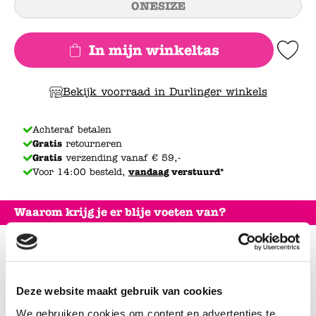
ONESIZE
In mijn winkeltas
Add to Wishlis
Bekijk voorraad in Durlinger winkels
Achteraf betalen
Gratis
retourneren
Gratis
verzending vanaf € 59,-
Voor 14:00 besteld,
vandaag
verstuurd*
Waarom krijg je er blije voeten van?
Blije schoenen (en dus ook blije voeten) met deze
multifunctionele Active Deo van Durlinger. Deze
kleurloze spray met citrusgeur is geschikt voor alle
Deze website maakt gebruik van cookies
type schoenen, maar ook om bijvoorbeeld je kleding, of
sportattributen (zoals scheenbeschermers of
We gebruiken cookies om content en advertenties te