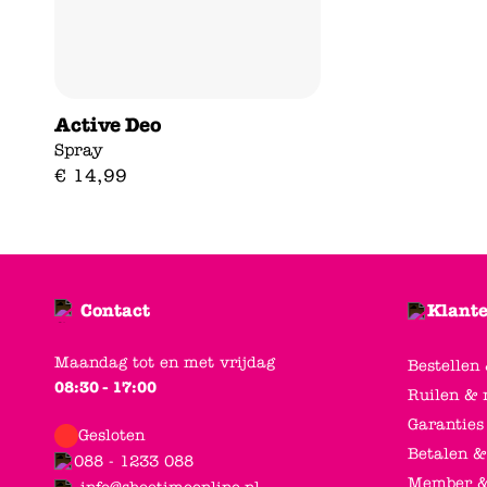
Active Deo
Spray
€
14
,
99
Contact
Klante
Maandag tot en met vrijdag
Bestellen
08:30 - 17:00
Ruilen & 
Garanties
Gesloten
Betalen &
088 - 1233 088
Member &