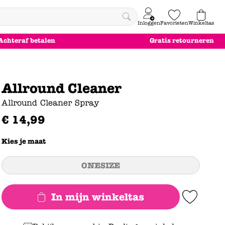
Inloggen
Favorieten
Winkeltas
0
Achteraf betalen
Gratis retourneren
e
le
le
le
euw
euw
euw
euw
Allround Cleaner
Allround Cleaner Spray
€
14
,
99
Kies je maat
ONESIZE
In mijn winkeltas
Add to Wishlist