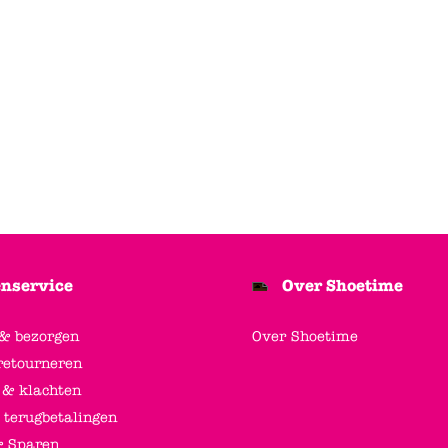
nservice
Over Shoetime
 & bezorgen
Over Shoetime
retourneren
 & klachten
 terugbetalingen
 Sparen