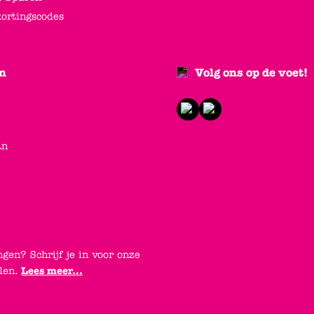
kortingscodes
n
Volg ons op de voet!
an
ngen? Schrijf je in voor onze
elen.
Lees meer...