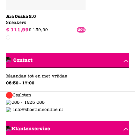
Ara Osaka 2.0
Sneakers
€
111
,
99
€
139
,
99
-20%
Contact
Maandag tot en met vrijdag
08:30 - 17:00
Gesloten
088 - 1233 088
info@shoetimeonline.nl
Klantenservice