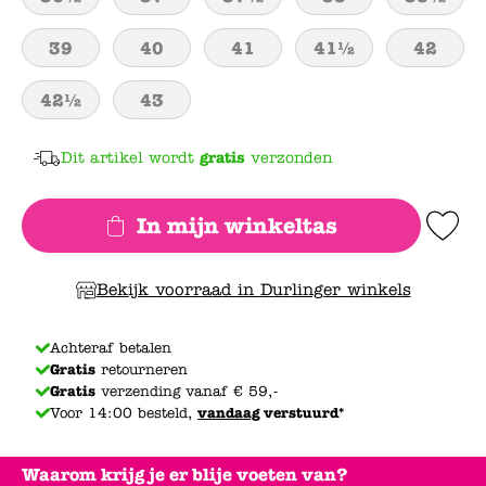
39
40
41
41½
42
42½
43
Dit artikel wordt
gratis
verzonden
In mijn winkeltas
Add to Wishlis
Bekijk voorraad in Durlinger winkels
Achteraf betalen
Gratis
retourneren
Gratis
verzending vanaf € 59,-
Voor 14:00 besteld,
vandaag
verstuurd*
Waarom krijg je er blije voeten van?