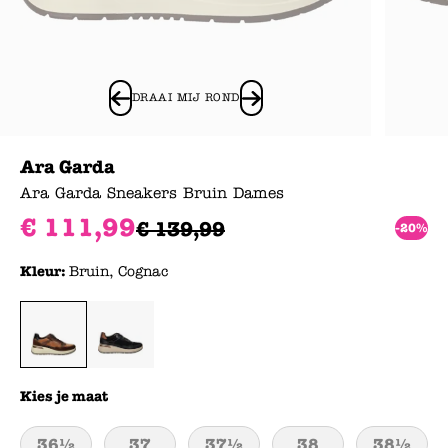
DRAAI MIJ ROND
Ara Garda
Ara Garda Sneakers Bruin Dames
€
111
,
99
€
139
,
99
-20%
Kleur:
Bruin, Cognac
Kies je maat
36½
37
37½
38
38½