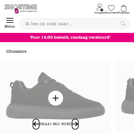
Skip to content
Inloggen
Favorieten
Winkeltas
0
Menu
Achteraf betalen
Sneakers
DRAAI MIJ ROND