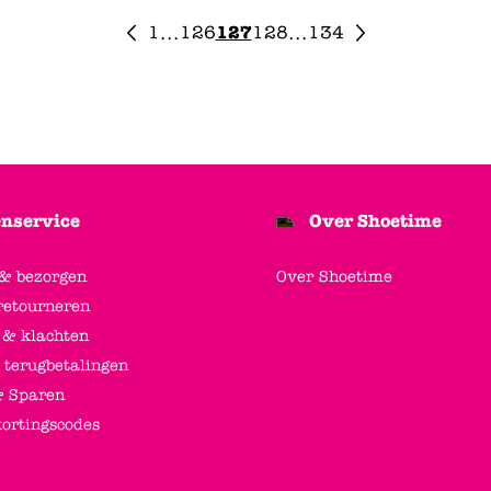
1
126
127
128
134
...
...
nservice
Over Shoetime
 & bezorgen
Over Shoetime
retourneren
 & klachten
 terugbetalingen
 Sparen
kortingscodes