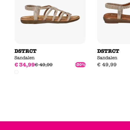
DSTRCT
DSTRCT
Sandalen
Sandalen
€
34
,
99
€
49
,
99
€
49
,
99
-30%