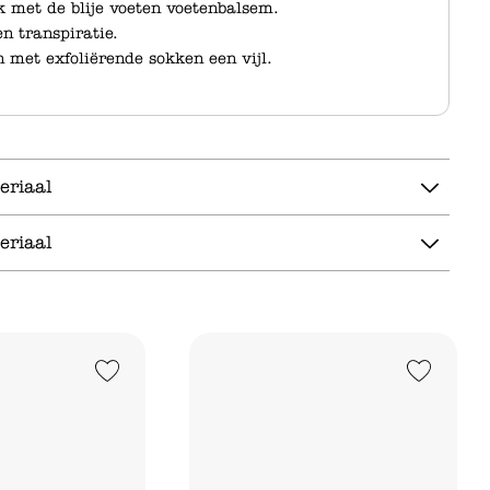
k met de blije voeten voetenbalsem.
n transpiratie.
n met exfoliërende sokken een vijl.
eriaal
eriaal
Add to Wishlist
Add to Wishlist