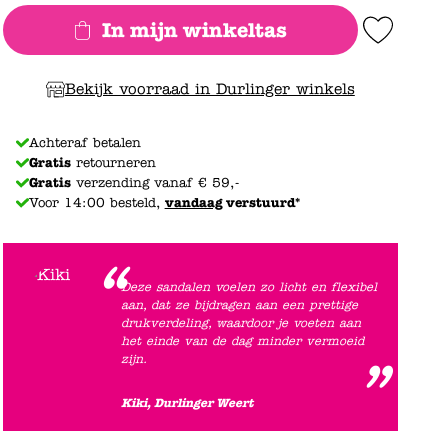
In mijn winkeltas
Add to Wishlist
Bekijk voorraad in Durlinger winkels
Achteraf betalen
Gratis
retourneren
Gratis
verzending vanaf € 59,-
Voor 14:00 besteld,
vandaag
verstuurd*
Deze sandalen voelen zo licht en flexibel
aan, dat ze bijdragen aan een prettige
drukverdeling, waardoor je voeten aan
het einde van de dag minder vermoeid
zijn.
Kiki, Durlinger Weert