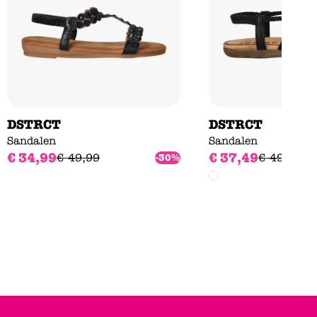
DSTRCT
DSTRCT
Sandalen
Sandalen
€
34
,
99
€
37
,
49
€
49
,
99
€
49
,
99
-30%