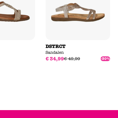
DSTRCT
Sandalen
€
34
,
99
€
49
,
99
-30%