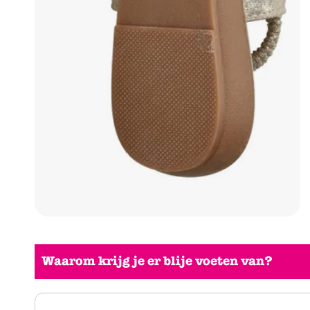
Waarom krijg je er blije voeten van?