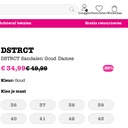
Inloggen
Favorieten
Winkeltas
0
Achteraf betalen
Gratis retourneren
e
le
le
le
euw
euw
euw
euw
DSTRCT
DSTRCT Sandalen Goud Dames
€
34
,
99
€
49
,
99
-30%
Kleur:
Goud
Kies je maat
36
37
38
39
40
41
42
43