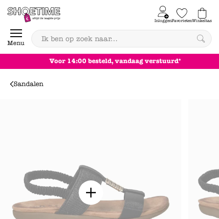
Skip to content
Inloggen
Favorieten
Winkeltas
0
Menu
Achteraf betalen
Sandalen