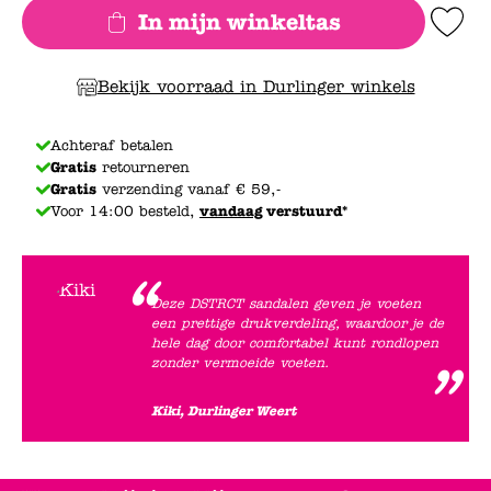
In mijn winkeltas
Add to Wishlis
Bekijk voorraad in Durlinger winkels
Achteraf betalen
Gratis
retourneren
Gratis
verzending vanaf € 59,-
Voor 14:00 besteld,
vandaag
verstuurd*
Deze DSTRCT sandalen geven je voeten
een prettige drukverdeling, waardoor je de
hele dag door comfortabel kunt rondlopen
zonder vermoeide voeten.
Kiki, Durlinger Weert