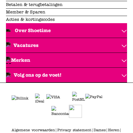
Betalen & terugbetalingen
Member & Sparen
Acties & kortingscodes
Over Shoetime
Vacatures
Merken
Volg ons op de voet!
Algemene voorwaarden
|
Privacy statement
|
Dames
|
Heren
|