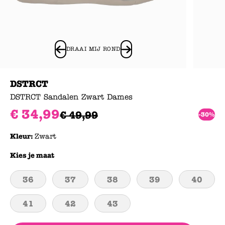
DRAAI MIJ ROND
DSTRCT
DSTRCT Sandalen Zwart Dames
€
34
,
99
€
49
,
99
-30%
Kleur:
Zwart
Kies je maat
36
37
38
39
40
41
42
43