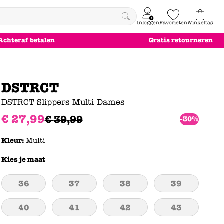
Inloggen
Favorieten
Winkeltas
0
Achteraf betalen
Gratis retourneren
e
le
le
le
euw
euw
euw
euw
DSTRCT
DSTRCT Slippers Multi Dames
€
27
,
99
€
39
,
99
-30%
Kleur:
Multi
Kies je maat
36
37
38
39
40
41
42
43