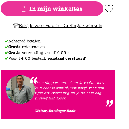
In mijn winkeltas
Add to Wishlist
Bekijk voorraad in Durlinger winkels
Achteraf betalen
Gratis
retourneren
Gratis
verzending vanaf € 59,-
Voor 14:00 besteld,
vandaag
verstuurd*
Deze slippers omhelzen je voeten met
hun zachte textiel, wat zorgt voor een
fijne drukverdeling en je de hele dag
prettig laat lopen.
Walter, Durlinger Beek