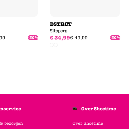
DSTRCT
Slippers
€
34
,
99
99
€
49
,
99
-30%
-30%
nservice
Over Shoetime
 & bezorgen
Over Shoetime