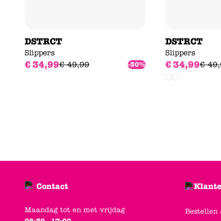
DSTRCT
DSTRCT
Slippers
Slippers
€
34
,
99
€
34
,
99
€
49
,
99
€
49
,
-30%
Contact
Klante
Maandag tot en met vrijdag
Bestellen