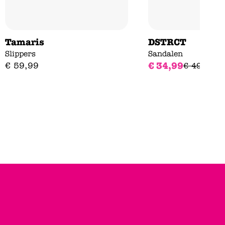
Tamaris
DSTRCT
Slippers
Sandalen
€
34
,
99
€
59
,
99
€
49
,
99