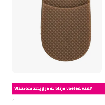
Waarom krijg je er blije voeten van?