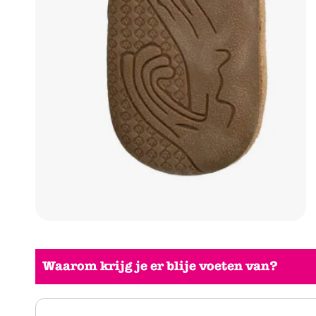
Waarom krijg je er blije voeten van?