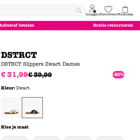
Inloggen
Favorieten
Winkeltas
0
Achteraf betalen
Gratis retourneren
e
le
le
le
euw
euw
euw
euw
DSTRCT
DSTRCT Slippers Zwart Dames
€
31
,
99
€
39
,
99
-20%
Kleur:
Zwart
Kies je maat