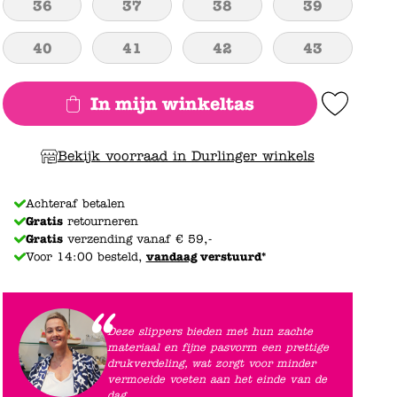
36
37
38
39
40
41
42
43
In mijn winkeltas
Add to Wishlist
Bekijk voorraad in Durlinger winkels
Achteraf betalen
Gratis
retourneren
Gratis
verzending vanaf € 59,-
Voor 14:00 besteld,
vandaag
verstuurd*
Deze slippers bieden met hun zachte
materiaal en fijne pasvorm een prettige
drukverdeling, wat zorgt voor minder
vermoeide voeten aan het einde van de
dag.