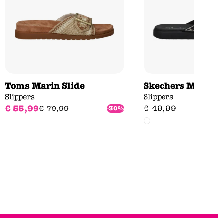
Toms Marin Slide
Skechers Medita
Slippers
Slippers
€
55
,
99
€
49
,
99
€
79
,
99
-30%