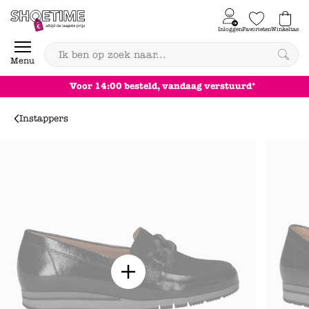
Skip to content
Inloggen
Favorieten
Winkeltas
0
Menu
Achteraf betalen
Instappers