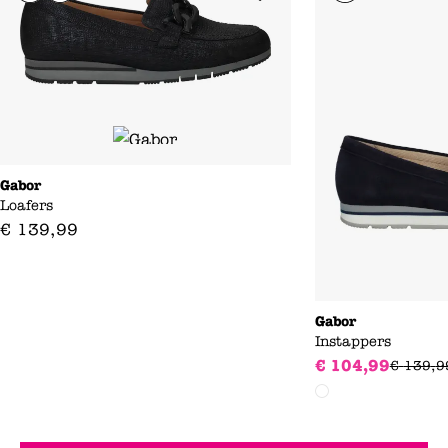
Gabor
Loafers
€
139
,
99
Gabor
Instappers
€
104
,
99
€
139
,
9