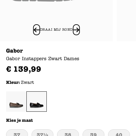
DRAAI MIJ ROND
Gabor
Gabor Instappers Zwart Dames
€
139
,
99
Kleur:
Zwart
Kies je maat
37
37½
38
39
40