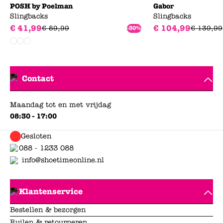
POSH by Poelman
Gabor
Slingbacks
Slingbacks
€
41
,
99
€
104
,
99
€
59
,
99
€
139
,
99
-30%
Contact
Maandag tot en met vrijdag
08:30 - 17:00
Gesloten
088 - 1233 088
info@shoetimeonline.nl
Klantenservice
Bestellen & bezorgen
Ruilen & retourneren