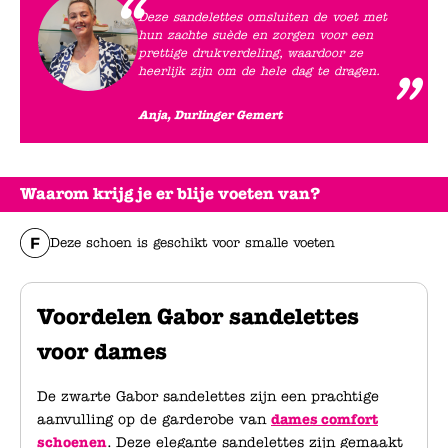
Deze sandelettes omsluiten de voet met
hun zachte suède en zorgen voor een
prettige drukverdeling, waardoor ze
heerlijk zijn om de hele dag te dragen.
Anja, Durlinger Gemert
Waarom krijg je er blije voeten van?
Deze schoen is geschikt voor smalle voeten
Voordelen Gabor sandelettes
voor dames
De zwarte Gabor sandelettes zijn een prachtige
aanvulling op de garderobe van
dames comfort
schoenen
. Deze elegante sandelettes zijn gemaakt