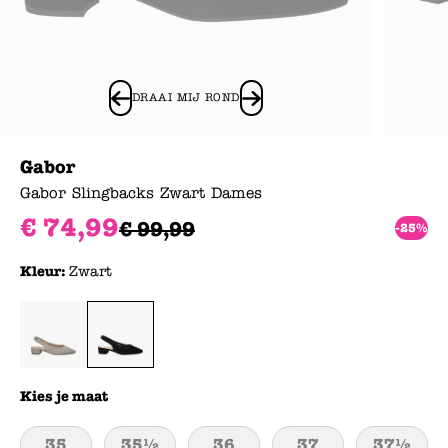
DRAAI MIJ ROND
Gabor
Gabor Slingbacks Zwart Dames
€
74
,
99
€
99
,
99
-25%
Kleur:
Zwart
Kies je maat
35
35½
36
37
37½