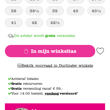
38
38½
39
40
40½
41
42
42½
Dit artikel wordt
gratis
verzonden
In mijn winkeltas
Add to Wishlis
Bekijk voorraad in Durlinger winkels
Achteraf betalen
Gratis
retourneren
Gratis
verzending vanaf € 59,-
Voor 14:00 besteld,
vandaag
verstuurd*