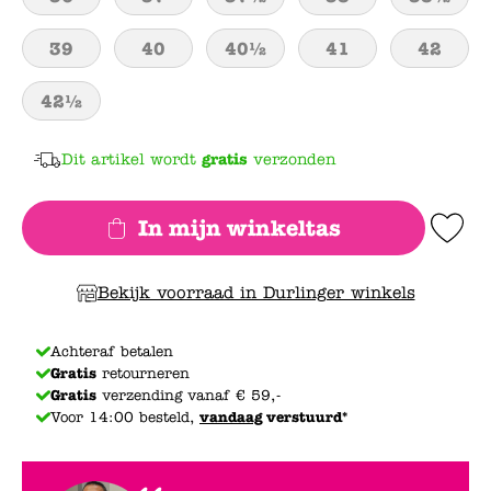
39
40
40½
41
42
42½
Dit artikel wordt
gratis
verzonden
In mijn winkeltas
Add to Wishlis
Bekijk voorraad in Durlinger winkels
Achteraf betalen
Gratis
retourneren
Gratis
verzending vanaf € 59,-
Voor 14:00 besteld,
vandaag
verstuurd*