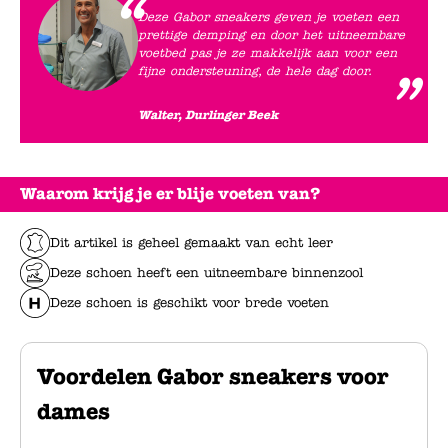
Deze Gabor sneakers geven je voeten een
prettige demping en door het uitneembare
voetbed pas je ze makkelijk aan voor een
fijne ondersteuning, de hele dag door.
Walter, Durlinger Beek
Waarom krijg je er blije voeten van?
Dit artikel is geheel gemaakt van echt leer
Deze schoen heeft een uitneembare binnenzool
Deze schoen is geschikt voor brede voeten
Voordelen Gabor sneakers voor
dames