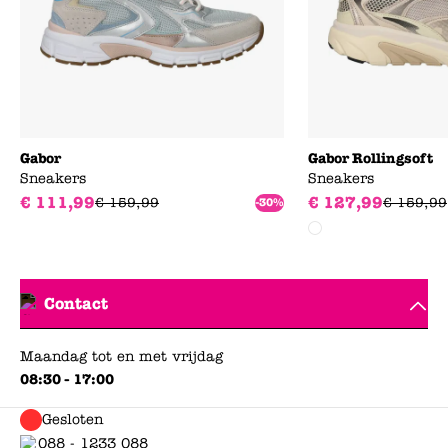
Gabor
Gabor Rollingsoft
Sneakers
Sneakers
€
111
,
99
€
127
,
99
€
159
,
99
€
159
,
99
-30%
Contact
Maandag tot en met vrijdag
08:30 - 17:00
Gesloten
088 - 1233 088