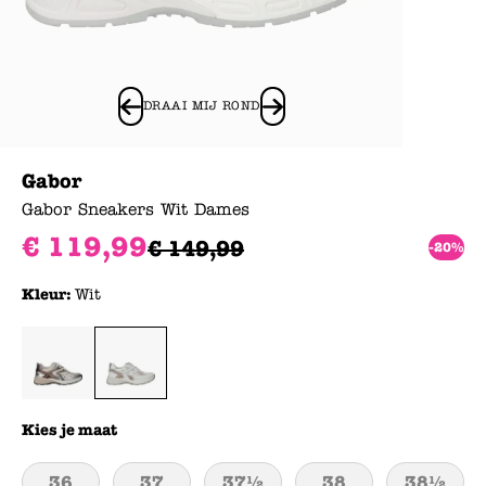
DRAAI MIJ ROND
Gabor
Gabor Sneakers Wit Dames
€
119
,
99
€
149
,
99
-20%
Kleur:
Wit
Kies je maat
36
37
37½
38
38½