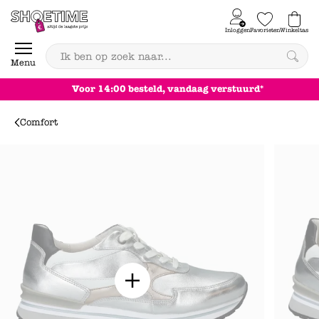
Skip to content
Inloggen
Favorieten
Winkeltas
0
Menu
Achteraf betalen
Comfort