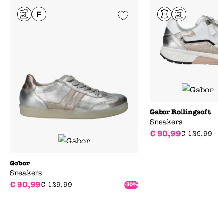
Add to Wishlist
Gabor Rollingsoft
Sneakers
€
90
,
99
€
129
,
99
Gabor
Sneakers
€
90
,
99
€
129
,
99
-30%