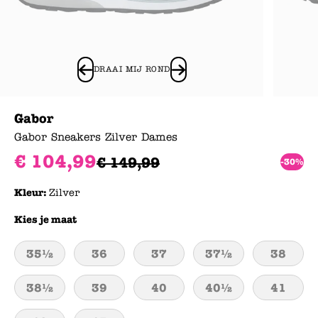
DRAAI MIJ ROND
Gabor
Gabor Sneakers Zilver Dames
€
104
,
99
€
149
,
99
-30%
Kleur:
Zilver
Kies je maat
35½
36
37
37½
38
38½
39
40
40½
41