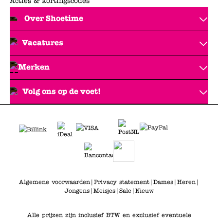
Acties & kortingscodes
Over Shoetime
Vacatures
Merken
Volg ons op de voet!
Algemene voorwaarden
|
Privacy statement
|
Dames
|
Heren
|
Jongens
|
Meisjes
|
Sale
|
Nieuw
Alle prijzen zijn inclusief BTW en exclusief eventuele