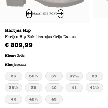
DRAAI MIJ ROND
Hartjes Hip
Hartjes Hip Enkellaarsjes Grijs Dames
€
209
,
99
Kleur:
Grijs
Kies je maat
36
36½
37
37½
38
38½
39
40
41
41½
42
42½
43