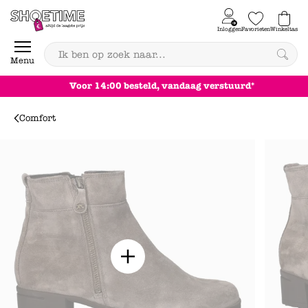
Skip to content
Inloggen
Favorieten
Winkeltas
0
Menu
Achteraf betale
Comfort