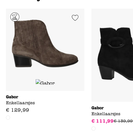
Add to Wishlist
Gabor
Enkellaarsjes
Gabor
€
129
,
99
Enkellaarsjes
€
111
,
99
€
139
,
99