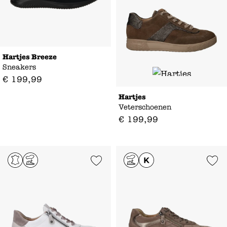
Hartjes Breeze
Sneakers
€
199
,
99
Hartjes
Veterschoenen
€
199
,
99
Add to Wishlist
Add to Wishl