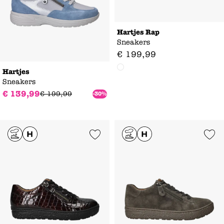
Hartjes Rap
Sneakers
€
199
,
99
Hartjes
Sneakers
€
139
,
99
€
199
,
99
-30%
Add to Wishlist
Add to Wishl