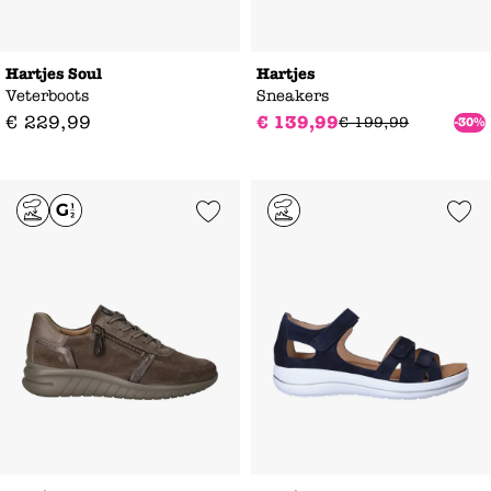
Hartjes Soul
Hartjes
Veterboots
Sneakers
€
229
,
99
€
139
,
99
€
199
,
99
-30%
Add to Wishlist
Add to Wishl