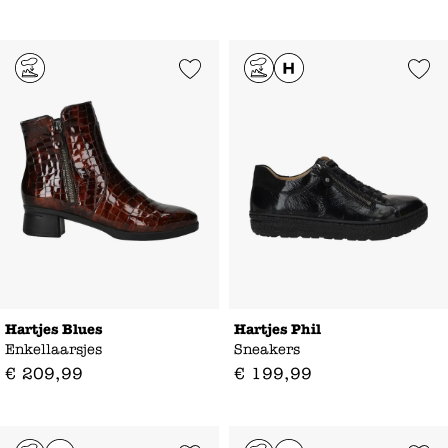
Add to Wishlist
Add to Wishl
Hartjes Blues
Hartjes Phil
Enkellaarsjes
Sneakers
€
209
,
99
€
199
,
99