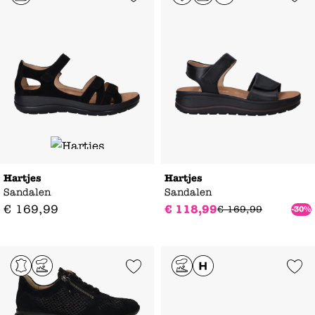
Hartjes
Hartjes
Sandalen
Sandalen
€
169
,
99
€
118
,
99
€
169
,
99
-30%
Add to Wishlist
Add to Wishl