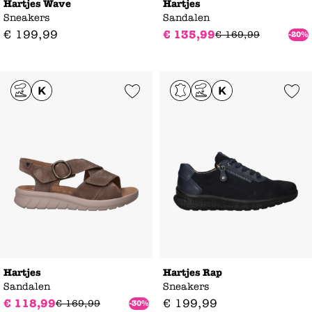
Hartjes Wave
Hartjes
Sneakers
Sandalen
€
199
,
99
€
135
,
99
€
169
,
99
-20%
Add to Wishlist
Add to Wishl
Hartjes
Hartjes Rap
Sandalen
Sneakers
€
118
,
99
€
199
,
99
€
169
,
99
-30%