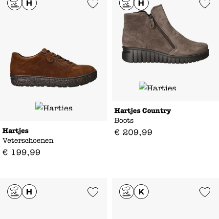
Add to Wishlist
Add to Wishl
Hartjes Country
Boots
Hartjes
€
209
,
99
Veterschoenen
€
199
,
99
Add to Wishlist
Add to Wishl