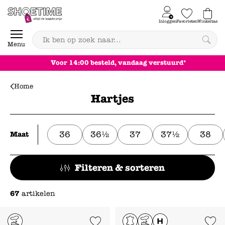
Skip to content
Inloggen
Favorieten
Winkeltas
0
Menu
Voor 14:00 besteld, vandaag verstuurd*
Home
Hartjes
36
36½
37
37½
38
Maat
Filteren & sorteren
67
artikelen
Add to Wishlist
Add to Wishl