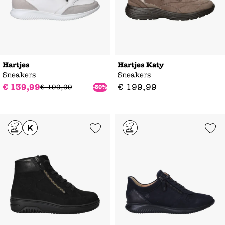
Hartjes
Hartjes Katy
Sneakers
Sneakers
€
139
,
99
€
199
,
99
€
199
,
99
-30%
Add to Wishlist
Add to Wishl