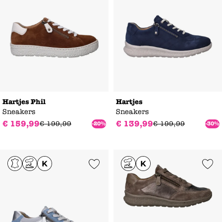
Hartjes Phil
Hartjes
Sneakers
Sneakers
€
159
,
99
€
139
,
99
€
199
,
99
€
199
,
99
-20%
-30%
Add to Wishlist
Add to Wishl